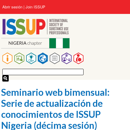
Pasar
User
Abrir sesión
Join ISSUP
al
account
contenido
menu
principal
Main
navigation
Seminario web bimensual:
Serie de actualización de
conocimientos de ISSUP
Nigeria (décima sesión)