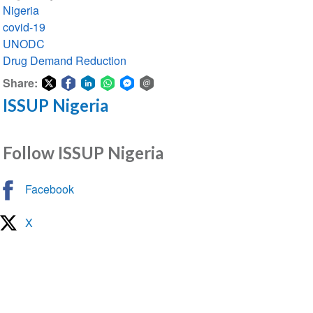
Nigeria
covid-19
UNODC
Drug Demand Reduction
Share:
ISSUP Nigeria
Share
Share
Share
Share
Share
Share
on
on
on
on
on
via
Twitter
Facebook
LinkedIn
WhatsApp
Facebook
email
Follow ISSUP Nigeria
Messenger
Facebook
X