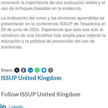
reconoció la importancia de una evaluación sólida y el
uso de enfoques basados en la evidencia.
La evaluación del curso y las lecciones aprendidas se
presentarán en la conferencia ISSUP de Tesalónica el
28 de junio de 2024. Esperamos que esto sea solo el
comienzo de una iniciativa más amplia para mejorar la
educación y la práctica de prevención del uso de
sustancias.
Share:
ISSUP United Kingdom
Share
Share
Share
Share
Share
Share
on
on
on
on
on
via
Twitter
Facebook
LinkedIn
WhatsApp
Facebook
email
Follow ISSUP United Kingdom
Messenger
LinkedIn