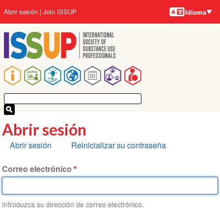
Idiomas
Pasar
User
Abrir sesión
Join ISSUP
Idioma
al
account
contenido
menu
principal
Main
navigation
Abrir sesión
Solapas
Abrir sesión
Reinicializar su contraseña
principales
Correo electrónico
Introduzca su dirección de correo electrónico.