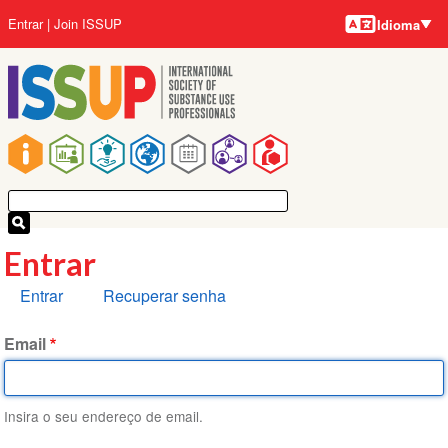
Idiomas
Pular
Menu
Entrar
Join ISSUP
Idioma
para
da
o
conta
conteúdo
do
principal
usuário
Navegação
principal
Entrar
Abas
Entrar
Recuperar senha
primárias
Email
Insira o seu endereço de email.