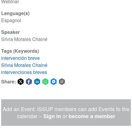
Webinar
Language(s)
Espagnol
Speaker
Silvia Morales Chainé
Tags (Keywords)
intervención breve
Silvia Morales Chainé
intervenciones breves
Share:
Share
Share
Share
Share
Share
Share
on
on
on
on
on
via
Twitter
Facebook
LinkedIn
WhatsApp
Facebook
email
Add an Event: ISSUP members can add Events to the
Messenger
calendar –
or
Sign in
become a member