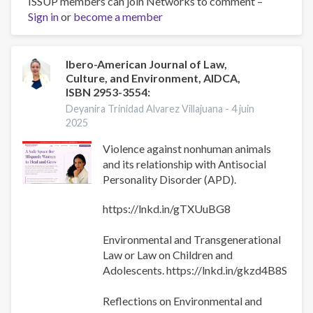
ISSUP members can join Networks to comment –
Día
Sign in
or
become a member
Mundial
Sin
Tabaco
2026:
Ibero-American Journal of Law,
Culture, and Environment, AIDCA,
Desenmascarar
ISBN 2953-3554:
el
atractivo
Deyanira Trinidad Alvarez Villajuana -
4 juin
2025
–
contrarrestar
Violence against nonhuman animals
la
and its relationship with Antisocial
adicción
Personality Disorder (APD).
a
la
https://lnkd.in/gTXUuBG8
nicotina
y
Environmental and Transgenerational
el
Law or Law on Children and
tabaco
Adolescents. https://lnkd.in/gkzd4B8S
Reflections on Environmental and