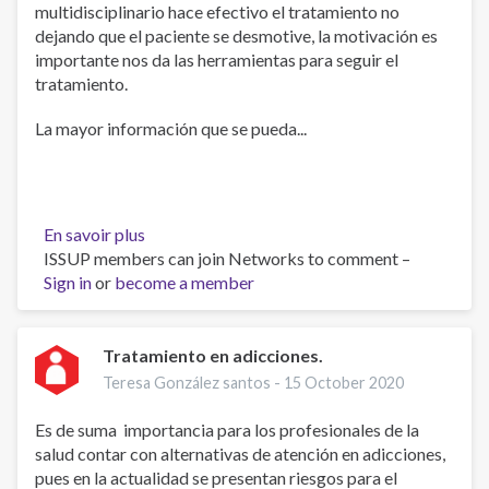
multidisciplinario hace efectivo el tratamiento no
dejando que el paciente se desmotive, la motivación es
importante nos da las herramientas para seguir el
tratamiento.
La mayor información que se pueda...
En savoir plus
sur
ISSUP members can join Networks to comment –
Adicciones
Sign in
or
become a member
y
salud
mental
Tratamiento en adicciones.
Teresa González santos -
15 October 2020
Es de suma importancia para los profesionales de la
salud contar con alternativas de atención en adicciones,
pues en la actualidad se presentan riesgos para el