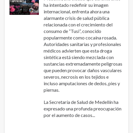
:
ha intentado redefinir su imagen
Le
internacional, enfrenta ahora una
«
alarmante crisis de salud pública
Tusi
relacionada con el crecimiento del
»
consumo de “Tusi”, conocido
Lié
popularmente como cocaína rosada.
à
Autoridades sanitarias y profesionales
des
médicos advierten que esta droga
Cas
sintética está siendo mezclada con
de
sustancias extremadamente peligrosas
Nécrose
que pueden provocar daños vasculares
et
severos, necrosis en los tejidos e
d’Amputations
incluso amputaciones de dedos, pies y
piernas.
La Secretaría de Salud de Medellín ha
expresado una profunda preocupación
por el aumento de casos...