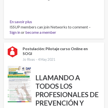
En savoir plus
sur
ISSUP members can join Networks to comment –
Cigarrillo
Sign in
or
become a member
electrónico:
un
riesgo
para
Postulación: Pilotaje curso Online en
SOGI
la
salud
Jo Rivas -
4 May 2021
cada
vez
más
LLAMANDO A
popular
TODOS LOS
entre
los
PROFESIONALES DE
jóvenes
PREVENCIÓN Y