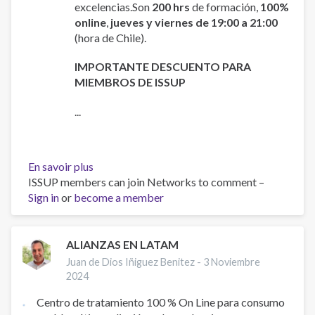
excelencias.Son
200 hrs
de formación,
100%
online
,
jueves y viernes de 19:00 a 21:00
(hora de Chile).
IMPORTANTE DESCUENTO PARA
MIEMBROS DE ISSUP
...
En savoir plus
sur
ISSUP members can join Networks to comment –
II
Sign in
or
become a member
Versión
del
DIPLOMADO
INTERNACIONAL
ALIANZAS EN LATAM
Intervenciones
Juan de Dios Iñiguez Benitez -
3 Noviembre
en
2024
Trastornos
Centro de tratamiento 100 % On Line para consumo
por