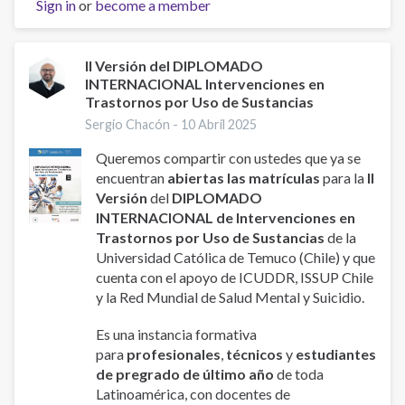
Sign in
or
become a member
American
Journal
of
Law,
II Versión del DIPLOMADO
INTERNACIONAL Intervenciones en
Culture,
Trastornos por Uso de Sustancias
and
Environment,
Sergio Chacón -
10 Abril 2025
AIDCA,
Queremos compartir con ustedes que ya se
ISBN
encuentran
abiertas las matrículas
para la
II
2953-
Versión
del
DIPLOMADO
3554:
INTERNACIONAL de Intervenciones en
Trastornos por Uso de Sustancias
de la
Universidad Católica de Temuco (Chile) y que
cuenta con el apoyo de ICUDDR, ISSUP Chile
y la Red Mundial de Salud Mental y Suicidio.
Es una instancia formativa
para
profesionales
,
técnicos
y
estudiantes
de pregrado de último año
de toda
Latinoamérica, con docentes de