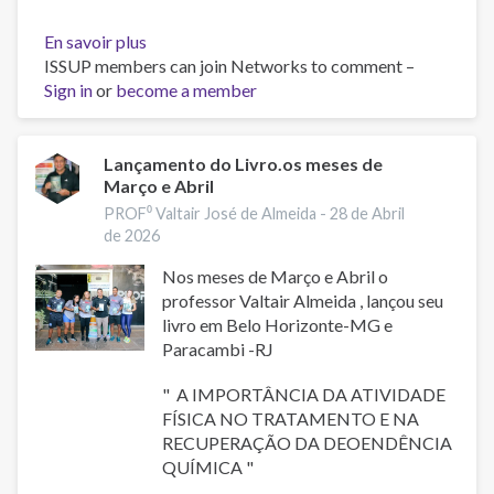
En savoir plus
sur
ISSUP members can join Networks to comment –
Medellín
Sign in
or
become a member
Enfrenta
una
Nueva
Crisis
Lançamento do Livro.os meses de
Março e Abril
de
Salud
PROF⁰ Valtair José de Almeida -
28 de Abril
Pública:
de 2026
El
Nos meses de Março e Abril o
“Tusi”
professor Valtair Almeida , lançou seu
Vinculado
livro em Belo Horizonte-MG e
a
Paracambi -RJ
Necrosis
y
" A IMPORTÂNCIA DA ATIVIDADE
Amputaciones
FÍSICA NO TRATAMENTO E NA
RECUPERAÇÃO DA DEOENDÊNCIA
QUÍMICA "