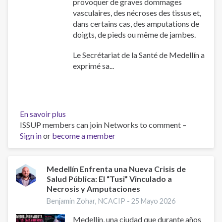
provoquer de graves dommages
vasculaires, des nécroses des tissus et,
dans certains cas, des amputations de
doigts, de pieds ou même de jambes.
Le Secrétariat de la Santé de Medellín a
exprimé sa...
En savoir plus
sur
ISSUP members can join Networks to comment –
Medellín
Sign in
or
become a member
Face
à
une
Nouvelle
Medellín Enfrenta una Nueva Crisis de
Salud Pública: El “Tusi” Vinculado a
Crise
Necrosis y Amputaciones
de
Santé
Benjamin Zohar, NCACIP -
25 Mayo 2026
Publique
Medellín, una ciudad que durante años