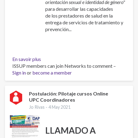
orientación sexual e identidad de género"
para desarrollar las capacidades
de los prestadores de salud en la
entrega de servicios de tratamiento y
prevención...
En savoir plus
sur
ISSUP members can join Networks to comment –
Postulación:
Sign in
or
become a member
Pilotaje
curso
Online
en
Postulación: Pilotaje cursos Online
UPC Coordinadores
SOGI
Jo Rivas -
4 May 2021
LLAMADO A