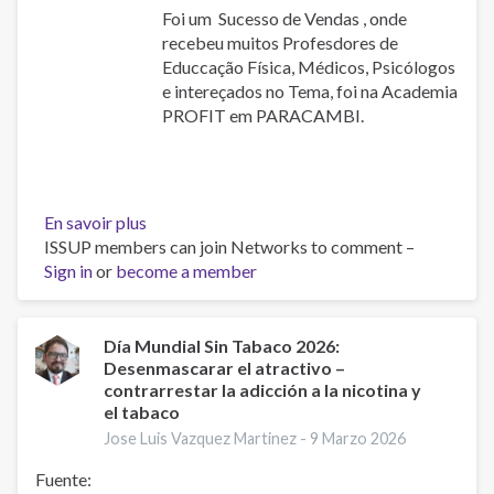
Foi um Sucesso de Vendas , onde
recebeu muitos Profesdores de
Educcação Física, Médicos, Psicólogos
e intereçados no Tema, foi na Academia
PROFIT em PARACAMBI.
En savoir plus
sur
ISSUP members can join Networks to comment –
Lançamento
Sign in
or
become a member
do
Livro.os
meses
de
Día Mundial Sin Tabaco 2026:
Desenmascarar el atractivo –
Março
contrarrestar la adicción a la nicotina y
e
el tabaco
Abril
Jose Luis Vazquez Martinez -
9 Marzo 2026
Fuente: