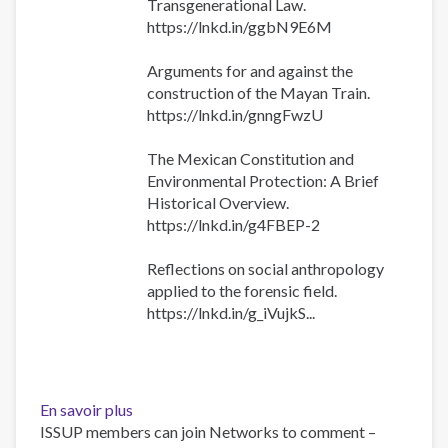
Transgenerational Law.
https://lnkd.in/ggbN9E6M
Arguments for and against the
construction of the Mayan Train.
https://lnkd.in/gnngFwzU
The Mexican Constitution and
Environmental Protection: A Brief
Historical Overview.
https://lnkd.in/g4FBEP-2
Reflections on social anthropology
applied to the forensic field.
https://lnkd.in/g_iVujkS...
En savoir plus
sur
ISSUP members can join Networks to comment –
Ibero-