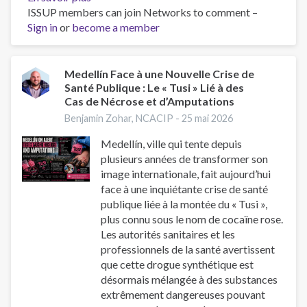
ISSUP members can join Networks to comment –
Medellín
Sign in
or
become a member
Confronts
a
New
Public
Medellín Face à une Nouvelle Crise de
Santé Publique : Le « Tusi » Lié à des
Health
Cas de Nécrose et d’Amputations
Crisis:
Pink
Benjamin Zohar, NCACIP -
25 mai 2026
Cocaine
Medellín, ville qui tente depuis
Linked
plusieurs années de transformer son
to
image internationale, fait aujourd’hui
Severe
face à une inquiétante crise de santé
Tissue
publique liée à la montée du « Tusi »,
Damage
plus connu sous le nom de cocaïne rose.
and
Les autorités sanitaires et les
Amputations
professionnels de la santé avertissent
que cette drogue synthétique est
désormais mélangée à des substances
extrêmement dangereuses pouvant