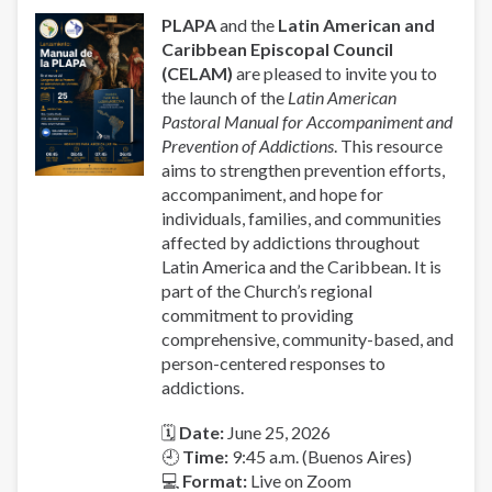
las
PLAPA
and the
Latin American and
Adicciones
Caribbean Episcopal Council
(CELAM)
are pleased to invite you to
the launch of the
Latin American
Pastoral Manual for Accompaniment and
Prevention of Addictions
. This resource
aims to strengthen prevention efforts,
accompaniment, and hope for
individuals, families, and communities
affected by addictions throughout
Latin America and the Caribbean. It is
part of the Church’s regional
commitment to providing
comprehensive, community-based, and
person-centered responses to
addictions.
🗓
Date:
June 25, 2026
🕘
Time:
9:45 a.m. (Buenos Aires)
💻
Format:
Live on Zoom