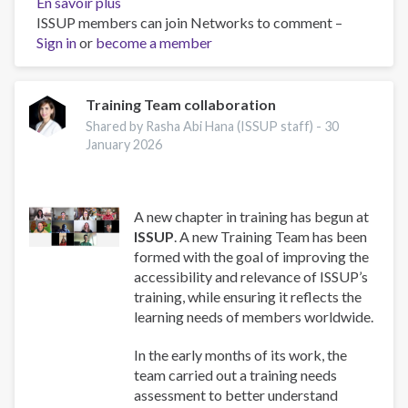
En savoir plus
sur
ISSUP members can join Networks to comment –
Capacitação
Sign in
or
become a member
Capítulo
Nacional
ISSUP
Brasil
Training Team collaboration
Shared by Rasha Abi Hana (ISSUP staff) -
30
January 2026
A new chapter in training has begun at
ISSUP
. A new Training Team has been
formed with the goal of improving the
accessibility and relevance of ISSUP’s
training, while ensuring it reflects the
learning needs of members worldwide.
In the early months of its work, the
team carried out a training needs
assessment to better understand