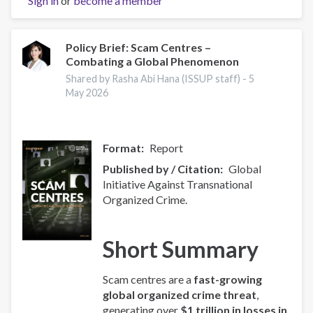
Sign in
or
become a member
Organized
Crime
Index
2025
Policy Brief: Scam Centres –
Combating a Global Phenomenon
-
Europe
Shared by Rasha Abi Hana (ISSUP staff) -
5
Overview
May 2026
Format
Report
Published by / Citation
Global
Initiative Against Transnational
Organized Crime.
Short Summary
Scam centres are a
fast-growing
global organized crime threat
,
generating over
$1 trillion in losses in