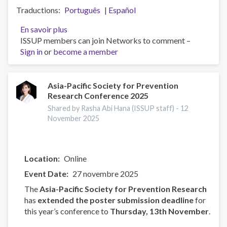
Traductions
Português
Español
En savoir plus
sur
ISSUP members can join Networks to comment –
Official
Sign in
or
become a member
re-
launch
of
ISSUP
Asia-Pacific Society for Prevention
Research Conference 2025
Brazil
during
Shared by Rasha Abi Hana (ISSUP staff) -
12
the
November 2025
10th
Freemind
International
Location
Online
Congress
Event Date
27 novembre 2025
The
Asia-Pacific Society for Prevention Research
has
extended the poster submission deadline
for
this year’s conference to
Thursday, 13th November
.