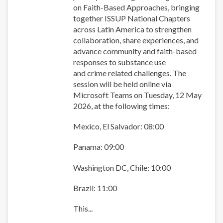
las
on Faith-Based Approaches, bringing
respuestas
together ISSUP National Chapters
basadas
across Latin America to strengthen
en
collaboration, share experiences, and
la
advance community and faith-based
fe.
responses to substance use
and crime related challenges. The
session will be held online via
Microsoft Teams on Tuesday, 12 May
2026, at the following times:
Mexico, El Salvador: 08:00
Panama: 09:00
Washington DC, Chile: 10:00
Brazil: 11:00
This...