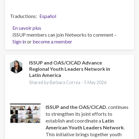
Traductions
Español
En savoir plus
sur
ISSUP members can join Networks to comment –
Strengthening
Sign in
or
become a member
Faith-
Based
Responses
to
ISSUP and OAS/CICAD Advance
Regional Youth Leaders Network in
Substance
Latin America
Use
and
Shared by Barbara Correa -
5 May 2026
Crime:
ISSUP
and
ISSUP and the OAS/CICAD
, continues
CICAD
to strengthen its joint efforts to
to
establish and coordinate a
Latin
Host
American Youth Leaders Network
.
Knowledge
This initiative brings together youth
Exchange