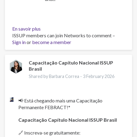
En savoir plus
sur
ISSUP members can join Networks to comment –
Work
Sign in
or
become a member
and
Well-
Being:
A
Capacitação Capítulo Nacional ISSUP
Brasil
Guide
for
Shared by Barbara Correa -
3 February 2026
Addiction
Professionals
📢 Está chegando mais uma Capacitação
Permanente FEBRACT!*
Capacitação Capítulo Nacional ISSUP Brasil
🔗 Inscreva-se gratuitamente: