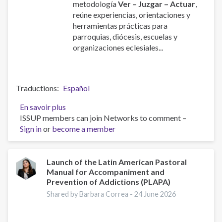
metodología
Ver – Juzgar – Actuar
,
reúne experiencias, orientaciones y
herramientas prácticas para
parroquias, diócesis, escuelas y
organizaciones eclesiales...
Traductions
Español
En savoir plus
sur
ISSUP members can join Networks to comment –
Manual
Sign in
or
become a member
de
la
Pastoral
Latinoamericana
Launch of the Latin American Pastoral
Manual for Accompaniment and
de
Prevention of Addictions (PLAPA)
Acompañamiento
y
Shared by Barbara Correa -
24 June 2026
Prevención
de