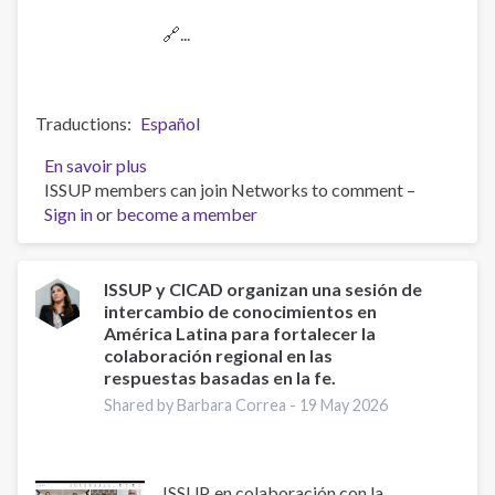
🔗...
Traductions
Español
En savoir plus
sur
ISSUP members can join Networks to comment –
Launch
Sign in
or
become a member
of
the
Latin
American
ISSUP y CICAD organizan una sesión de
intercambio de conocimientos en
Pastoral
América Latina para fortalecer la
Manual
colaboración regional en las
for
respuestas basadas en la fe.
Accompaniment
Shared by Barbara Correa -
19 May 2026
and
Prevention
of
Addictions
ISSUP, en colaboración con la