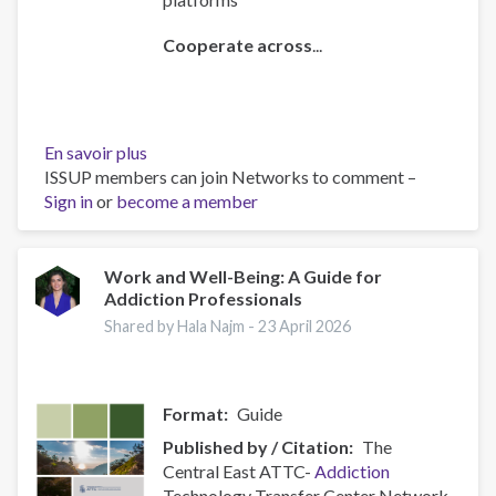
Cooperate across
...
En savoir plus
sur
ISSUP members can join Networks to comment –
Policy
Sign in
or
become a member
Brief:
Scam
Centres
–
Work and Well-Being: A Guide for
Addiction Professionals
Combating
a
Shared by Hala Najm -
23 April 2026
Global
Phenomenon
Format
Guide
Published by / Citation
The
Central East ATTC-
Addiction
Technology Transfer Center Network