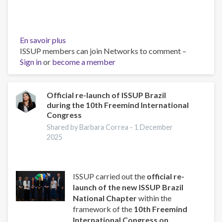
En savoir plus
sur
ISSUP members can join Networks to comment –
Primera
Sign in
or
become a member
Capacitacion
en
el
Currículum
Official re-launch of ISSUP Brazil
during the 10th Freemind International
de
Congress
Prevención,
Tratamiento
Shared by Barbara Correa -
1 December
2025
y
Recuperación
del
Uso
ISSUP carried out the
official re-
de
launch of the new ISSUP Brazil
Drogas
National Chapter
within the
para
framework of the
10th Freemind
Organizaciones
International Congress on