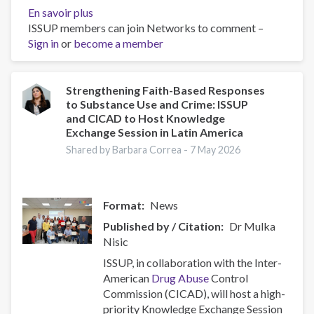
En savoir plus
sur
ISSUP members can join Networks to comment –
ISSUP
Sign in
or
become a member
y
CICAD
organizan
una
Strengthening Faith-Based Responses
to Substance Use and Crime: ISSUP
sesión
and CICAD to Host Knowledge
de
Exchange Session in Latin America
intercambio
Shared by Barbara Correa -
7 May 2026
de
conocimientos
en
América
Format
News
Latina
Published by / Citation
Dr Mulka
para
Nisic
fortalecer
la
ISSUP, in collaboration with the Inter-
colaboración
American
Drug Abuse
Control
regional
Commission (CICAD), will host a high-
en
priority Knowledge Exchange Session