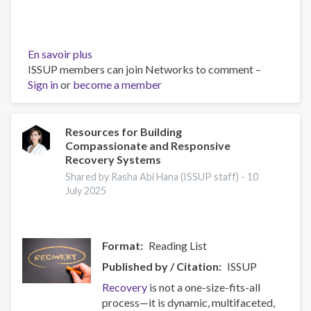
En savoir plus
sur
ISSUP members can join Networks to comment –
Building
Sign in
or
become a member
Prevention
Capacity:
IEP
Workshop
Resources for Building
Compassionate and Responsive
Brings
Recovery Systems
Together
17
Shared by Rasha Abi Hana (ISSUP staff) -
10
July 2025
Countries
Format
Reading List
Published by / Citation
ISSUP
Recovery
is not a one-size-fits-all
process—it is dynamic, multifaceted,