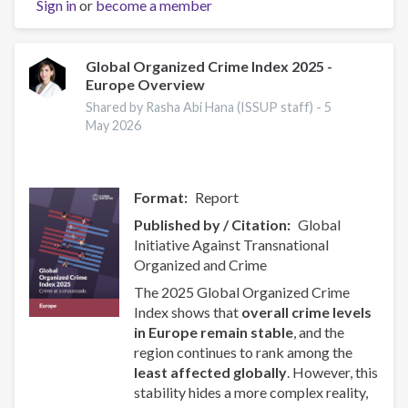
Sign in
or
become a member
and
OAS/CICAD
Advance
Regional
Global Organized Crime Index 2025 -
Europe Overview
Youth
Leaders
Shared by Rasha Abi Hana (ISSUP staff) -
5
Network
May 2026
in
Latin
America
Format
Report
Published by / Citation
Global
Initiative Against Transnational
Organized and Crime
The 2025 Global Organized Crime
Index shows that
overall crime levels
in Europe remain stable
, and the
region continues to rank among the
least affected globally
. However, this
stability hides a more complex reality,