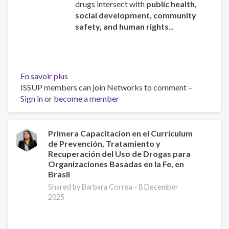
drugs intersect with
public health,
social development, community
safety, and human rights
...
En savoir plus
sur
ISSUP members can join Networks to comment –
ISSUP
Sign in
or
become a member
Chief
Executive
Addresses
the
Primera Capacitacion en el Currículum
de Prevención, Tratamiento y
78th
Recuperación del Uso de Drogas para
Regular
Organizaciones Basadas en la Fe, en
Session
Brasil
of
Shared by Barbara Correa -
8 December
CICAD
2025