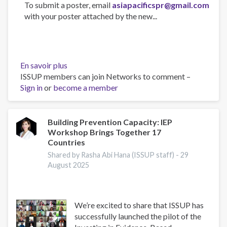
To submit a poster, email
asiapacificspr@gmail.com
with your poster attached by the new...
En savoir plus
sur
ISSUP members can join Networks to comment –
Asia-
Sign in
or
become a member
Pacific
Society
for
Prevention
Building Prevention Capacity: IEP
Workshop Brings Together 17
Research
Countries
Conference
2025
Shared by Rasha Abi Hana (ISSUP staff) -
29
August 2025
We’re excited to share that ISSUP has
successfully launched the pilot of the