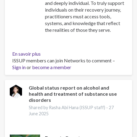
and deeply individual. To truly support
individuals on their recovery journey,
practitioners must access tools,
systems, and knowledge that reflect
the realities of those they serve.
En savoir plus
sur
ISSUP members can join Networks to comment –
Resources
Sign in
or
become a member
for
Building
Compassionate
and
Global status report on alcohol and
health and treatment of substance use
Responsive
disorders
Recovery
Systems
Shared by Rasha Abi Hana (ISSUP staff) -
27
June 2025