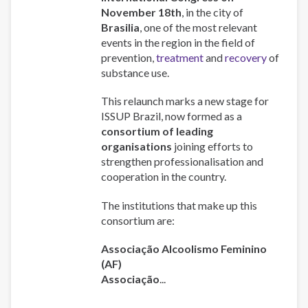
Basadas
November 18th
, in the city of
en
Brasilia
, one of the most relevant
la
events in the region in the field of
Fe,
prevention,
treatment
and
recovery
of
en
substance use.
Brasil
This relaunch marks a new stage for
ISSUP Brazil, now formed as a
consortium of leading
organisations
joining efforts to
strengthen professionalisation and
cooperation in the country.
The institutions that make up this
consortium are:
Associação
Alcoolismo Feminino
(AF)
Associação
...