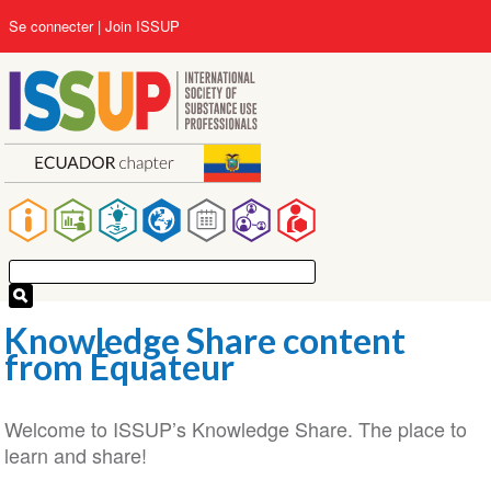
Aller
User
Se connecter
Join ISSUP
au
account
contenu
menu
principal
Main
navigation
Knowledge Share content
from Équateur
Welcome to ISSUP’s Knowledge Share. The place to
learn and share!