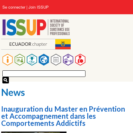
Aller
User
Se connecter
Join ISSUP
au
account
contenu
menu
principal
Main
navigation
News
Inauguration du Master en Prévention
et Accompagnement dans les
Comportements Addictifs