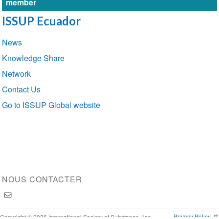
member
ISSUP Ecuador
Section
News
navigation
Knowledge Share
Network
Contact Us
Go to ISSUP Global website
NOUS CONTACTER
Privacy Policy
Copyright © 2026 International Society of Substance Use