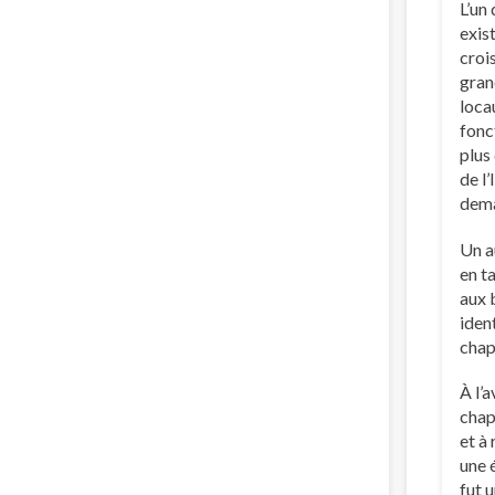
L’un
exis
crois
gran
loca
fonc
plus
de l
dema
Un a
en t
aux 
iden
chap
À l’
chap
et à
une 
fut 