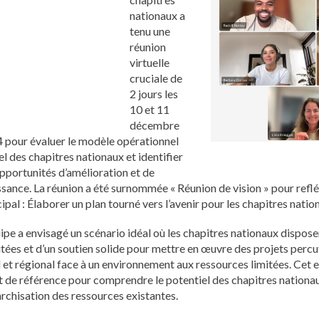
Pусский
nationaux a
Pashto
tenu une
Dari
réunion
Bahasa Indonesia
virtuelle
Ελληνικά
cruciale de
Italiano
2 jours les
Urdu
10 et 11
Türkçe
décembre
 pour évaluer le modèle opérationnel
el des chapitres nationaux et identifier
opportunités d’amélioration et de
ssance. La réunion a été surnommée « Réunion de vision » pour reflét
cipal : Élaborer un plan tourné vers l’avenir pour les chapitres natio
uipe a envisagé un scénario idéal où les chapitres nationaux dispos
mitées et d’un soutien solide pour mettre en œuvre des projets perc
l et régional face à un environnement aux ressources limitées. Cet e
t de référence pour comprendre le potentiel des chapitres nationau
archisation des ressources existantes.