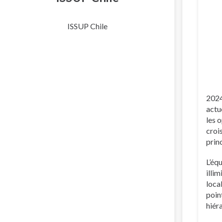
ISSUP Chile
2024
actu
les 
croi
prin
L’éq
illi
loca
poin
hiér