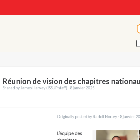
Réunion de vision des chapitres nationa
Shared by James Harvey (ISSUP staff) -
8 janvier 2025
ctions
English
Originally posted by Radolf Nortey -
8 janvier 2
Português
Español
العربية
L’équipe des
Қазақ
chapitres