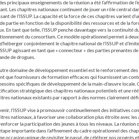
 des principaux enseignements de la réunion a été l’affirmation de l
tant. Les chapitres nationaux continuent de jouer un rôle central da
sant de l’ISSUP. La capacité et la force de ces chapitres varient d’un
de partie en fonction de la disponibilité des ressources et de la fo
ux. En tant que telle, l’ISSUP penche davantage vers la continuité 
tionnement du consortium. Ce modèle opérationnel permet à deux
 d’héberger conjointement le chapitre national de l’ISSUP et d’imit
’ISSUP agissant en tant que « connecteur » des parties prenantes de 
nde de drogues.
utre domaine de développement essentiel est le renforcement des 
ant que fournisseurs de formation efficaces qui fournissent un con
besoins spécifiques de développement de la main-d’œuvre locale.
tification stratégique des chapitres nationaux potentiels et une ré
itres nationaux existants par rapport à des normes clairement défi
avenir, l’ISSUP vise à promouvoir continuellement des initiatives con
itres nationaux, à favoriser une collaboration plus étroite avec le
 renforcer la participation des jeunes à tous les niveaux. La réunion
étape importante dans l’affinement du cadre opérationnel des chap
une occasion unique de revisiter le passé, de célébrer nos progrès et