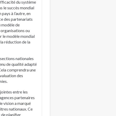
’efficacité du système
ns le succès mondial
 pays à l’autre, en
rce des partenariats
du modèle de
 organisations ou
er le modèle mondial
la réduction de la
sections nationales
tenu de qualité adapté
 Cela comprendra une
évaluation des
nies.
jointes entre les
s agences partenaires
 de vision a marqué
itres nationaux. Ce
 de planifier