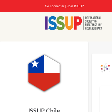
Aller
Se connecter
Join ISSUP
au
contenu
principal
Tradu
ISSUP Chile