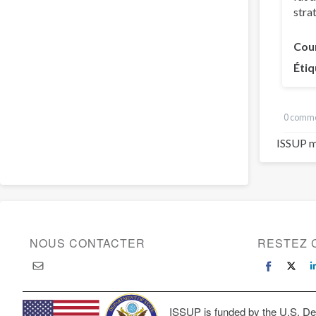
stra
Cou
Étiq
0 comme
ISSUP m
NOUS CONTACTER
RESTEZ 
ISSUP is funded by the U.S. Dep