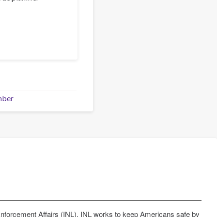
mber
Enforcement Affairs (INL). INL works to keep Americans safe by