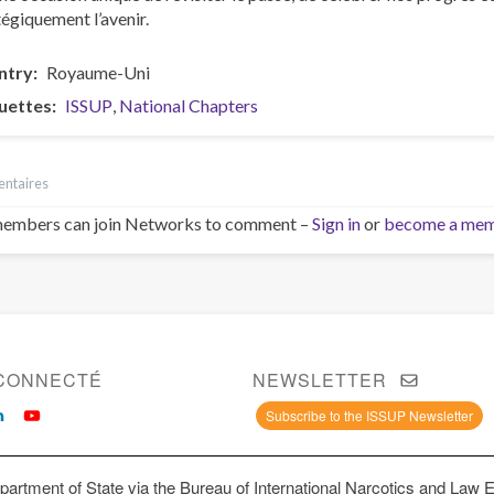
tégiquement l’avenir.
ntry
Royaume-Uni
uettes
ISSUP
National Chapters
ntaires
embers can join Networks to comment –
Sign in
or
become a me
CONNECTÉ
NEWSLETTER
Subscribe to the ISSUP Newsletter
artment of State via the Bureau of International Narcotics and Law 