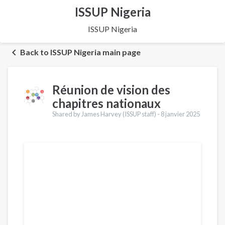
ISSUP Nigeria
ISSUP Nigeria
Back to ISSUP Nigeria main page
Réunion de vision des
chapitres nationaux
Shared by James Harvey (ISSUP staff) -
8 janvier 2025
Traductions
English
Português
Español
العربية
Қазақ
Pусский
Pashto