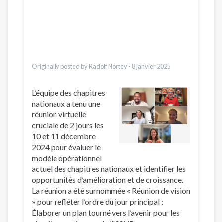
Dari
Bahasa Indonesia
Ελληνικά
Italiano
Urdu
Türkçe
Originally posted by Radolf Nortey -
8 janvier 2025
L’équipe des chapitres
nationaux a tenu une
réunion virtuelle
cruciale de 2 jours les
10 et 11 décembre
2024 pour évaluer le
modèle opérationnel
actuel des chapitres nationaux et identifier les
opportunités d’amélioration et de croissance.
La réunion a été surnommée « Réunion de vision
» pour refléter l’ordre du jour principal :
Élaborer un plan tourné vers l’avenir pour les