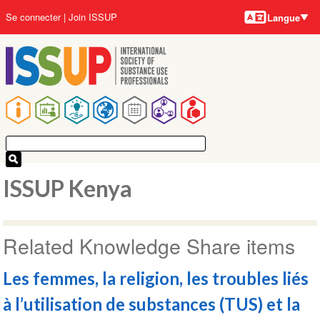
Langues
Aller
User
Se connecter
Join ISSUP
Langue
au
account
contenu
menu
principal
Main
navigation
ISSUP Kenya
Related Knowledge Share items
Les femmes, la religion, les troubles liés
à l’utilisation de substances (TUS) et la