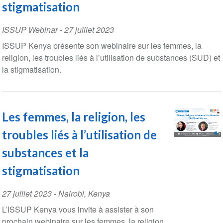
stigmatisation
ISSUP Webinar
-
27 juillet 2023
ISSUP Kenya présente son webinaire sur les femmes, la
religion, les troubles liés à l’utilisation de substances (SUD) et
la stigmatisation.
Les femmes, la religion, les
troubles liés à l’utilisation de
substances et la
stigmatisation
Event
27 juillet 2023
-
Nairobi
,
Kenya
Date
L’ISSUP Kenya vous invite à assister à son
prochain webinaire sur les femmes, la religion,