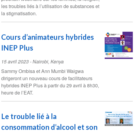
les troubles liés à l’utilisation de substances et
la stigmatisation.
Cours d’animateurs hybrides
INEP Plus
Event
15 avril 2023
-
Nairobi
,
Kenya
Date
Sammy Ombisa et Ann Mumbi Waigwa
dirigeront un nouveau cours de facilitateurs
hybrides INEP Plus à partir du 29 avril à 8h30,
heure de l’EAT.
Le trouble lié à la
consommation d’alcool et son