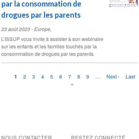
par la consommation de
drogues par les parents
Event
23 août 2023
-
Europe
,
Date
L’ISSUP vous invite à assister à son webinaire
sur les enfants et les familles touchés par la
consommation de drogues par les parents.
Pagination
Page
1
Page
2
Page
3
Page
4
Page
5
Page
6
Page
7
Page
8
Page
9
…
Page
Next ›
Derni
Last
courante
»
suivante
page
NOUS CONTACTER
RESTEZ CONNECTÉ