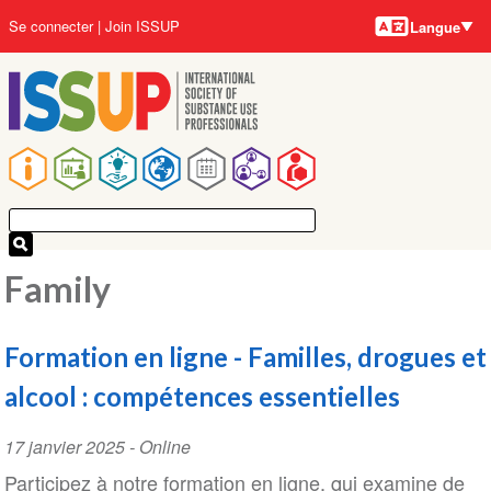
Langues
Aller
User
Se connecter
Join ISSUP
Langue
au
account
contenu
menu
principal
Main
navigation
Family
Formation en ligne - Familles, drogues et
alcool : compétences essentielles
Event
17 janvier 2025
- Online
Date
Participez à notre formation en ligne, qui examine de