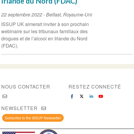
Irlande du Nord (FDAC)
Event
22 septembre 2022
-
Belfast
,
Royaume-Uni
Date
ISSUP UK aimerait inviter à son prochain
webinaire sur les tribunaux familiaux des
drogues et de l’alcool en Irlande du Nord
(FDAC).
NOUS CONTACTER
RESTEZ CONNECTÉ
NEWSLETTER
Subscribe to the ISSUP Newsletter