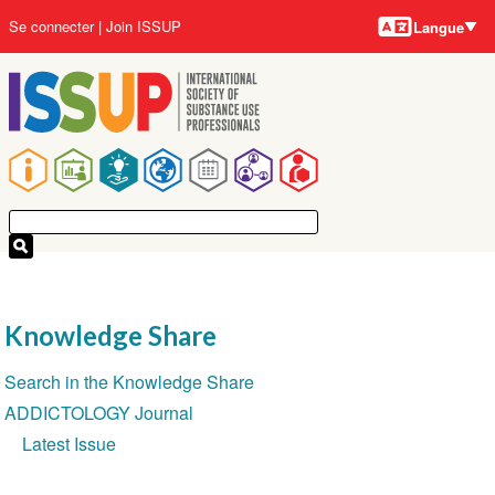
Langues
Aller
User
Se connecter
Join ISSUP
Langue
au
account
contenu
menu
principal
Main
navigation
Knowledge Share
Section
Search in the Knowledge Share
navigation
ADDICTOLOGY Journal
Latest Issue