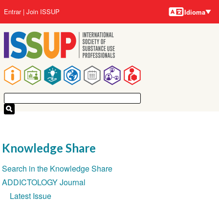
Idiomas
Pular
Menu
Entrar
Join ISSUP
Idioma
para
da
o
conta
conteúdo
do
principal
usuário
Navegação
principal
Knowledge Share
Seção
Search in the Knowledge Share
de
ADDICTOLOGY Journal
Navegação
Latest Issue