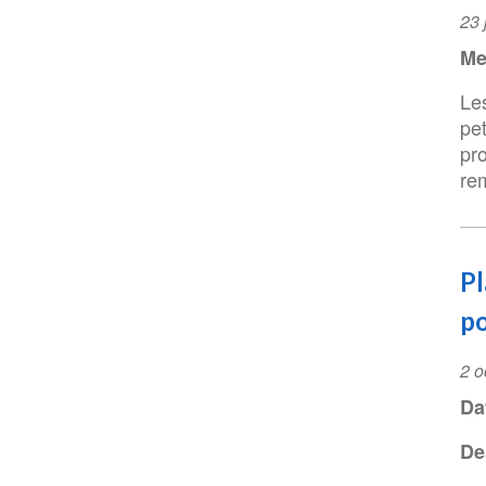
Ev
23 
Da
Me
Le
pet
pr
re
Pl
po
Ev
2 o
Da
Da
De