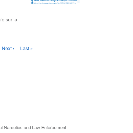
e sur la
Page
Next ›
Dernière
Last »
suivante
page
onal Narcotics and Law Enforcement