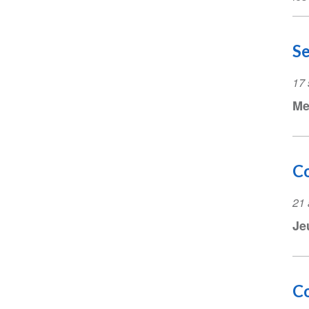
Se
Ev
17
Da
Me
Co
Ev
21 
Da
Je
Co