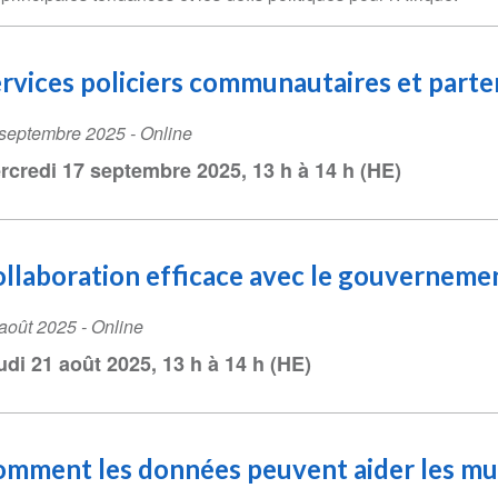
rvices policiers communautaires et parte
ent
 septembre 2025
- Online
te
rcredi 17 septembre 2025, 13 h à 14 h (HE)
llaboration efficace avec le gouverneme
ent
août 2025
- Online
te
udi 21 août 2025, 13 h à 14 h (HE)
mment les données peuvent aider les mun