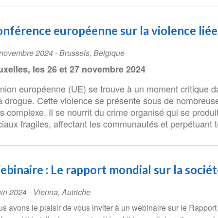
nférence européenne sur la violence liée
ent
 novembre 2024
-
Brussels
,
Belgique
te
uxelles, les 26 et 27 novembre 2024
nion européenne (UE) se trouve à un moment critique dans
la drogue. Cette violence se présente sous de nombreuse
us complexe. Il se nourrit du crime organisé qui se prod
ciaux fragiles, affectant les communautés et perpétuant 
binaire : Le rapport mondial sur la société
ent
uin 2024
-
Vienna
,
Autriche
te
s avons le plaisir de vous inviter à un webinaire sur le Rappor