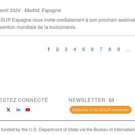
ent
avril 2024
-
Madrid
,
Espagne
te
SSUP Espagne vous invite cordialement à son prochain webinair
vention mondiale de la toxicomanie.
gination
Page
1
Page
2
Page
3
Page
4
Page
5
Page
6
Page
7
Page
8
Page
9
…
courante
ESTEZ CONNECTÉ
NEWSLETTER
Subscribe to the ISSUP Newsletter
 funded by the U.S. Department of State via the Bureau of Internati