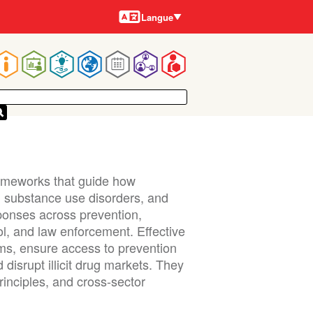
Langues
Langue
Main
navigation
rameworks that guide how
, substance use disorders, and
esponses across prevention,
ol, and law enforcement. Effective
rms, ensure access to prevention
disrupt illicit drug markets. They
principles, and cross-sector