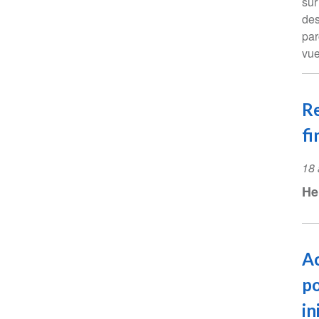
sur
des
par
vue
Re
f
Ev
18 
Da
He
Ac
po
in