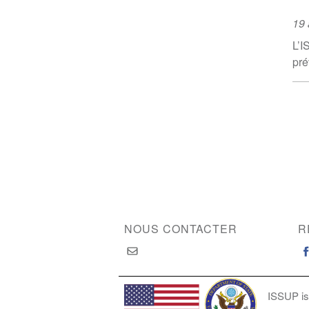
Ev
19 
Da
L’I
pré
Pa
NOUS CONTACTER
R
ISSUP is