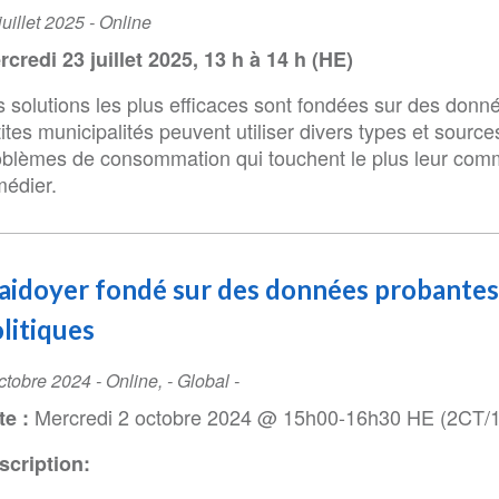
ent
juillet 2025
- Online
te
rcredi 23 juillet 2025, 13 h à 14 h (HE)
s solutions les plus efficaces sont fondées sur des do
ites municipalités peuvent utiliser divers types et source
oblèmes de consommation qui touchent le plus leur comm
médier.
aidoyer fondé sur des données probantes
litiques
ent
ctobre 2024
-
Online
,
- Global -
te
Mercredi 2 octobre 2024 @ 15h00-16h30 HE (2CT/
te :
scription: