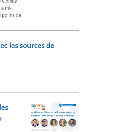
le Comité
 à mi-
 points de
vec les sources de
les
s