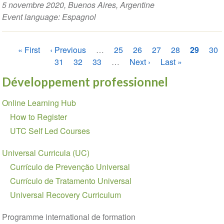
5 novembre 2020
, Buenos Aires, Argentine
Event language:
Espagnol
Pagination
Première
« First
Page
‹ Previous
…
Page
25
Page
26
Page
27
Page
28
Page
29
Pag
30
page
précédente
Page
31
Page
32
Page
33
…
Page
Next ›
Dernière
Last »
courante
suivante
page
Développement professionnel
Section
Online Learning Hub
navigation
How to Register
UTC Self Led Courses
Universal Curricula (UC)
Currículo de Prevenção Universal
Currículo de Tratamento Universal
Universal Recovery Curriculum
Programme international de formation