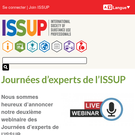
Langues
Aller
User
Se connecter
Join ISSUP
Langue
au
account
contenu
menu
principal
Main
navigation
Journées d’experts de l’ISSUP
Nous sommes
heureux d’annoncer
notre deuxième
webinaire des
Journées d’experts de
l’ISSUP.