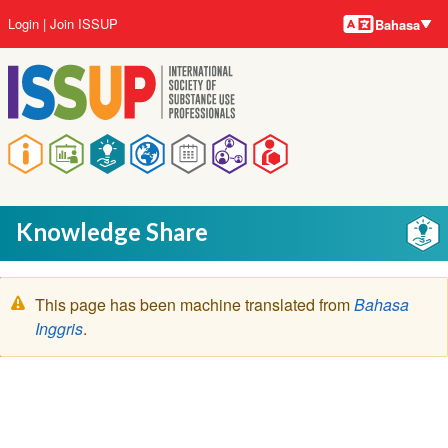
Bahasa-
Lompat
User
Login
Join ISSUP
Bahasa
bahasa
ke
account
isi
menu
utama
Main
navigation
Knowledge Share
Pesan
This page has been machine translated from
Bahasa
peringatan
Inggris
.