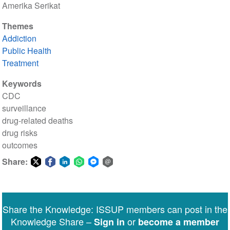
Amerika Serikat
Themes
Addiction
Public Health
Treatment
Keywords
CDC
surveillance
drug-related deaths
drug risks
outcomes
Share:
Share
Share
Share
Share
Share
Share
on
on
on
on
on
via
Twitter
Facebook
LinkedIn
WhatsApp
Facebook
email
Share the Knowledge: ISSUP members can post in the
Messenger
Knowledge Share –
or
Sign in
become a member