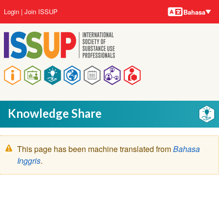
Bahasa-
Lompat
User
Login
Join ISSUP
Bahasa
bahasa
ke
account
isi
menu
utama
Main
navigation
Knowledge Share
Pesan
This page has been machine translated from
Bahasa
peringatan
Inggris
.