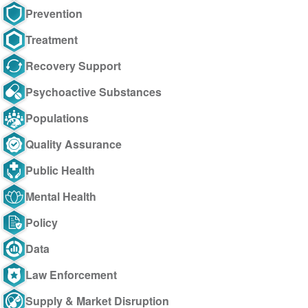
Prevention
Treatment
Recovery Support
Psychoactive Substances
Populations
Quality Assurance
Public Health
Mental Health
Policy
Data
Law Enforcement
Supply & Market Disruption