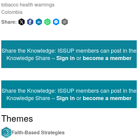
tobacco health warnings
Colombia
Share:
Share
Share
Share
Share
Share
Share
on
on
on
on
on
via
Twitter
Facebook
LinkedIn
WhatsApp
Facebook
email
Share the Knowledge: ISSUP members can post in the
Messenger
Knowledge Share –
or
Sign in
become a member
Share the Knowledge: ISSUP members can post in the
Knowledge Share –
or
Sign in
become a member
Themes
Faith-Based Strategies