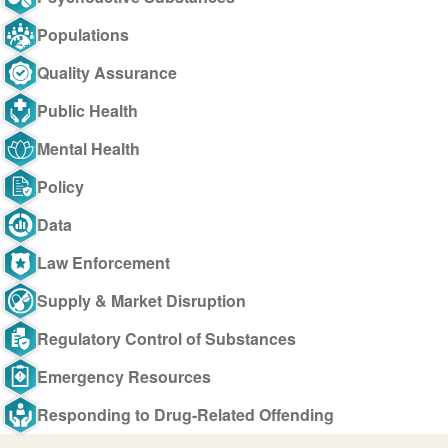
Populations
Quality Assurance
Public Health
Mental Health
Policy
Data
Law Enforcement
Supply & Market Disruption
Regulatory Control of Substances
Emergency Resources
Responding to Drug-Related Offending