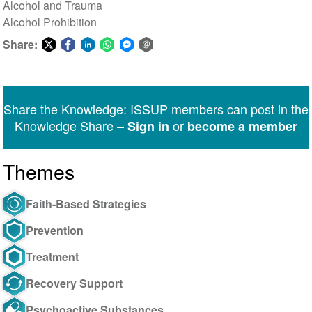
Alcohol and Trauma
Alcohol Prohibition
Share:
Share
Share
Share
Share
Share
Share
on
on
on
on
on
via
Twitter
Facebook
LinkedIn
WhatsApp
Facebook
email
Share the Knowledge: ISSUP members can post in the
Messenger
Knowledge Share –
or
Sign in
become a member
Themes
Faith-Based Strategies
Prevention
Treatment
Recovery Support
Psychoactive Substances