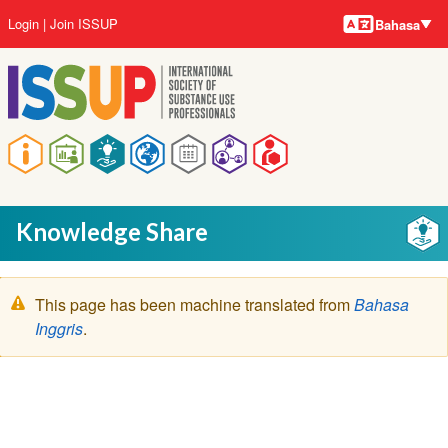
Bahasa-
Lompat
User
Login
Join ISSUP
Bahasa
bahasa
ke
account
isi
menu
utama
Main
navigation
Knowledge Share
Pesan
This page has been machine translated from
Bahasa
peringatan
Inggris
.