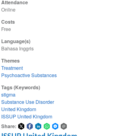
Attendance
Online
Costs
Free
Language(s)
Bahasa Inggris
Themes
Treatment
Psychoactive Substances
Tags (Keywords)
stigma
Substance Use Disorder
United Kingdom
ISSUP United Kingdom
Share:
ISSUP United Kingdom
Share
Share
Share
Share
Share
Share