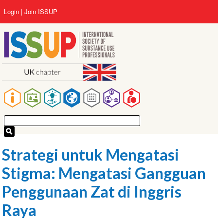
Lompat
User
Login
Join ISSUP
ke
account
isi
menu
utama
Main
navigation
Strategi untuk Mengatasi
Stigma: Mengatasi Gangguan
Penggunaan Zat di Inggris
Raya