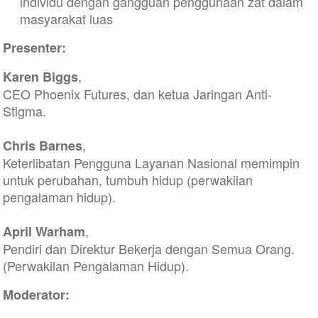
individu dengan gangguan penggunaan zat dalam
masyarakat luas
Presenter:
,
Karen Biggs
CEO Phoenix Futures, dan ketua Jaringan Anti-
Stigma.
,
Chris Barnes
Keterlibatan Pengguna Layanan Nasional memimpin
untuk perubahan, tumbuh hidup (perwakilan
pengalaman hidup).
,
April Warham
Pendiri dan Direktur Bekerja dengan Semua Orang.
(Perwakilan Pengalaman Hidup).
Moderator: