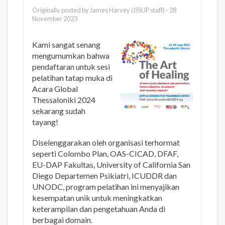
Vietnamese
Originally posted by James Harvey (ISSUP staff) -
28
November 2023
Kami sangat senang
mengumumkan bahwa
pendaftaran untuk sesi
pelatihan tatap muka di
Acara Global
Thessaloniki 2024
sekarang sudah
tayang!
Diselenggarakan oleh organisasi terhormat
seperti Colombo Plan, OAS-CICAD, DFAF,
EU-DAP Fakultas, University of California San
Diego Departemen Psikiatri, ICUDDR dan
UNODC, program pelatihan ini menyajikan
kesempatan unik untuk meningkatkan
keterampilan dan pengetahuan Anda di
berbagai domain.