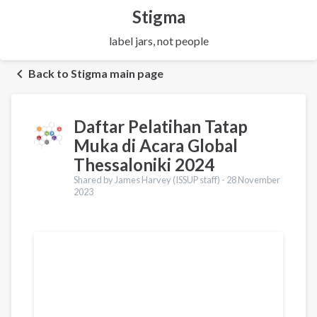
Stigma
label jars, not people
Back to Stigma main page
Daftar Pelatihan Tatap
Muka di Acara Global
Thessaloniki 2024
Shared by James Harvey (ISSUP staff) -
28 November
2023
Terjemahan
English
Українська
Pусский
Ελληνικά
Urdu