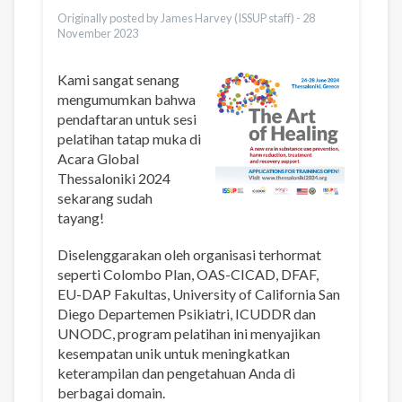
Vietnamese
Originally posted by James Harvey (ISSUP staff) -
28
November 2023
Kami sangat senang
mengumumkan bahwa
pendaftaran untuk sesi
pelatihan tatap muka di
Acara Global
Thessaloniki 2024
sekarang sudah
tayang!
Diselenggarakan oleh organisasi terhormat
seperti Colombo Plan, OAS-CICAD, DFAF,
EU-DAP Fakultas, University of California San
Diego Departemen Psikiatri, ICUDDR dan
UNODC, program pelatihan ini menyajikan
kesempatan unik untuk meningkatkan
keterampilan dan pengetahuan Anda di
berbagai domain.