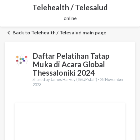
Telehealth / Telesalud
online
Back to Telehealth / Telesalud main page
Daftar Pelatihan Tatap
Muka di Acara Global
Thessaloniki 2024
Shared by James Harvey (ISSUP staff) -
28 November
2023
Terjemahan
English
Українська
Pусский
Ελληνικά
Urdu