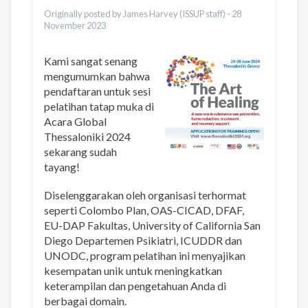
Vietnamese
Originally posted by James Harvey (ISSUP staff) -
28
November 2023
Kami sangat senang
mengumumkan bahwa
pendaftaran untuk sesi
pelatihan tatap muka di
Acara Global
Thessaloniki 2024
sekarang sudah
tayang!
Diselenggarakan oleh organisasi terhormat
seperti Colombo Plan, OAS-CICAD, DFAF,
EU-DAP Fakultas, University of California San
Diego Departemen Psikiatri, ICUDDR dan
UNODC, program pelatihan ini menyajikan
kesempatan unik untuk meningkatkan
keterampilan dan pengetahuan Anda di
berbagai domain.