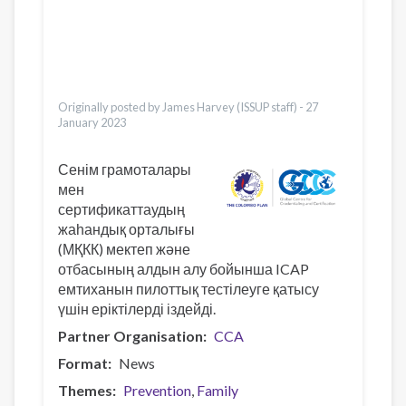
العربية
Українська
Pashto
Bahasa Indonesia
Italiano
Originally posted by James Harvey (ISSUP staff) -
27
January 2023
Сенім грамоталары
мен
сертификаттаудың
жаһандық орталығы
(МҚКК) мектеп және
отбасының алдын алу бойынша ICAP
емтиханын пилоттық тестілеуге қатысу
үшін еріктілерді іздейді.
Partner Organisation
CCA
Format
News
Themes
Prevention
Family