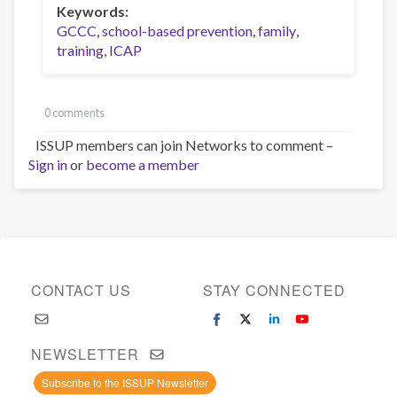
Keywords
GCCC
school-based prevention
family
training
ICAP
0 comments
ISSUP members can join Networks to comment –
Sign in
or
become a member
CONTACT US
STAY CONNECTED
NEWSLETTER
Subscribe to the ISSUP Newsletter