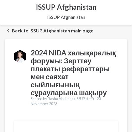
ISSUP Afghanistan
ISSUP Afghanistan
Back to ISSUP Afghanistan main page
2024 NIDA халықаралық
форумы: Зерттеу
плакаты рефераттары
мен саяхат
сыйлығының
сұрауларына шақыру
Shared by Rasha Abi Hana (ISSUP staff) -
20
November 2023
Translations
English
Español