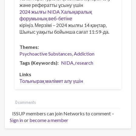
және рефератты ұсыну үшін
2024 жылғы NIDA Халықаралық
форумының веб-бетіне
кіріңіз. Мерзімі – 2024 жылғы 14 қаңтар,
Шығыс уақыты бойынша сағат 11:59-да.
Themes
Psychoactive Substances
Addiction
Tags (Keywords)
NIDA
research
Links
Толығырақ мәлімет алу үшін
0 comments
ISSUP members can join Networks to comment –
Sign in
or
become a member