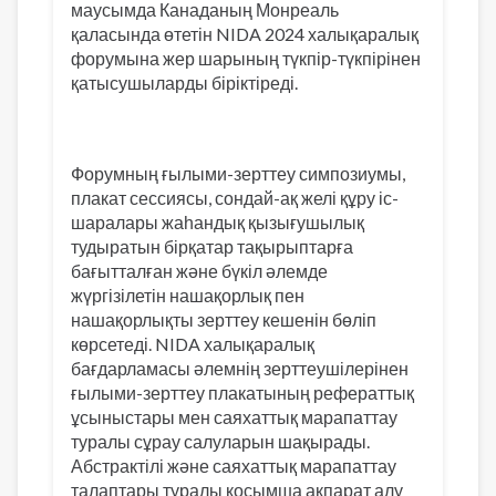
маусымда Канаданың Монреаль
қаласында
өтетін NIDA 2024 халықаралық
форумына жер шарының түкпір-түкпірінен
қатысушыларды біріктіреді.
Форумның ғылыми-зерттеу симпозиумы,
плакат сессиясы, сондай-ақ желі құру іс-
шаралары жаһандық қызығушылық
тудыратын бірқатар тақырыптарға
бағытталған және бүкіл әлемде
жүргізілетін нашақорлық пен
нашақорлықты зерттеу кешенін бөліп
көрсетеді. NIDA халықаралық
бағдарламасы әлемнің зерттеушілерінен
ғылыми-зерттеу плакатының рефераттық
ұсыныстары мен саяхаттық марапаттау
туралы сұрау салуларын шақырады.
Абстрактілі және саяхаттық марапаттау
талаптары туралы қосымша ақпарат алу