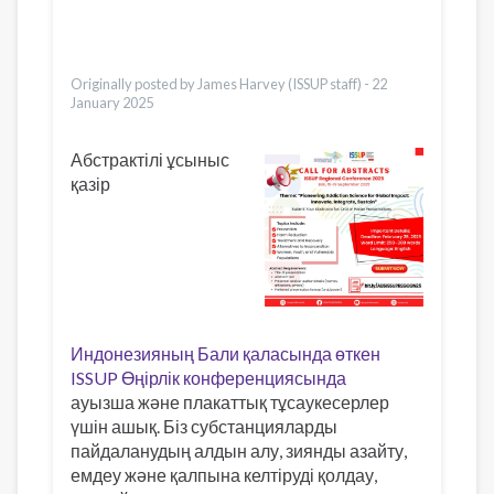
Bahasa Indonesia
Ελληνικά
Urdu
Originally posted by James Harvey (ISSUP staff) -
22
January 2025
Абстрактілі ұсыныс
қазір
Индонезияның Бали қаласында өткен
ISSUP Өңірлік конференциясында
ауызша және плакаттық тұсаукесерлер
үшін ашық. Біз субстанцияларды
пайдаланудың алдын алу, зиянды азайту,
емдеу және қалпына келтіруді қолдау,