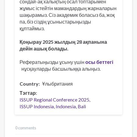
сондай-ақ халықтың осал топтарымен
жұмыс істейтін мамандардың жарналарын
шақырамыз. Сіз академик боласыз ба, жоқ
па, біз сіздің ұсыныстарыңызды
құптаймыз.
Қоңырау 2025 жылдың 28 ақпанына
дейін ашық болады.
Рефератыңызды ұсыну үшін
осы беттегі
нұсқауларды басшылыққа алыңыз.
Country
Ұлыбритания
Тэгтар
ISSUP Regional Conference 2025
ISSUP Indonesia
Indonesia
Bali
0 comments