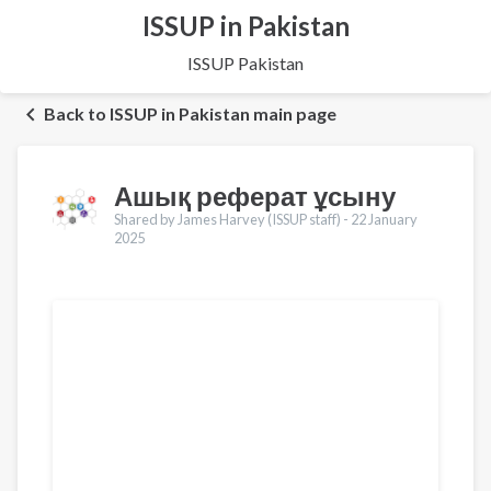
ISSUP in Pakistan
ISSUP Pakistan
Back to ISSUP in Pakistan main page
Ашық реферат ұсыну
Shared by James Harvey (ISSUP staff) -
22 January
2025
Translations
English
Français
Português
العربية
Українська
Pусский
Pashto
Dari