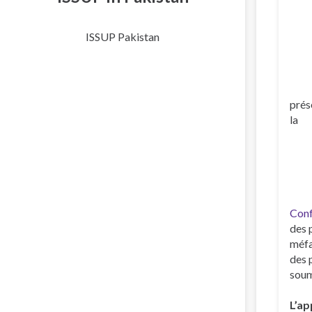
ISSUP Pakistan
prés
la
Conf
des 
méfa
des 
soum
L’ap