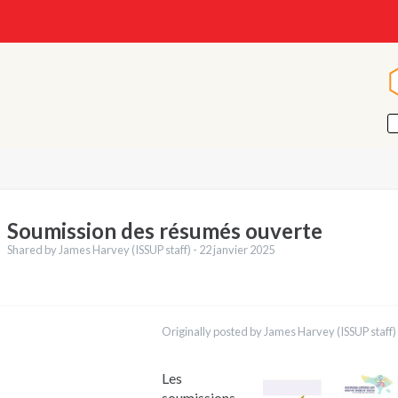
Soumission des résumés ouverte
Shared by James Harvey (ISSUP staff) -
22 janvier 2025
ctions
English
Originally posted by James Harvey (ISSUP staff)
Português
العربية
Українська
Les
Қазақ
soumissions