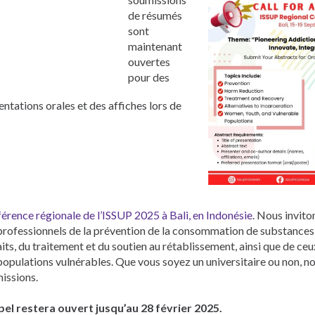
Pусский
de résumés
Pashto
sont
Dari
maintenant
Bahasa Indonesia
ouvertes
Ελληνικά
pour des
Urdu
entations orales et des affiches lors de
érence régionale de l’ISSUP 2025 à Bali, en Indonésie
. Nous invito
professionnels de la prévention de la consommation de substances,
its, du traitement et du soutien au rétablissement, ainsi que de ceux
populations vulnérables. Que vous soyez un universitaire ou non, n
issions.
pel restera ouvert jusqu’au 28 février 2025.