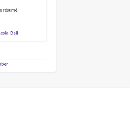
e résumé.
esia
Bali
mber