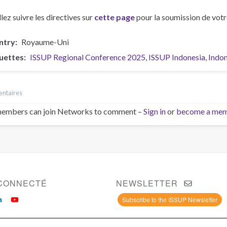
llez suivre les directives sur
cette page
pour la soumission de votr
ntry
Royaume-Uni
uettes
ISSUP Regional Conference 2025
ISSUP Indonesia
Indon
ntaires
embers can join Networks to comment –
Sign in
or
become a me
CONNECTÉ
NEWSLETTER
Subscribe to the ISSUP Newsletter