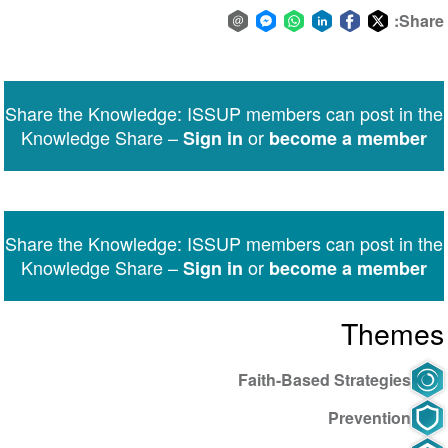
Share:
Share
Share
Share
Share
Share
Share
via
on
on
on
on
on
Facebook
email
WhatsApp
LinkedIn
Facebook
Twitter
Share the Knowledge: ISSUP members can post in the
Messenger
Knowledge Share –
or
Sign in
become a member
Share the Knowledge: ISSUP members can post in the
Knowledge Share –
or
Sign in
become a member
Themes
Faith-Based Strategies
Prevention