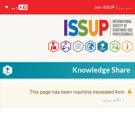
nguages
اصلي
User
ننوتون
Join ISSUP
ژبه
منځپانګه
account
دانګل
menu
Main
navigation
Knowledge Share
خبرتيا
This page has been machine translated from
پیغام
انګرېزي
.