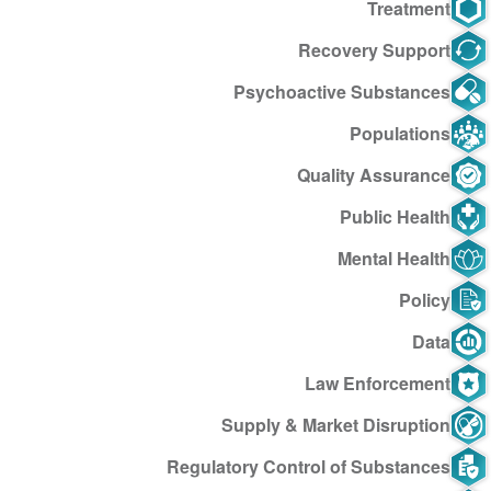
Treatment
Recovery Support
Psychoactive Substances
Populations
Quality Assurance
Public Health
Mental Health
Policy
Data
Law Enforcement
Supply & Market Disruption
Regulatory Control of Substances