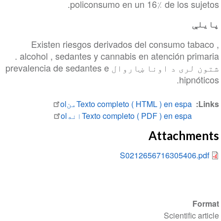
policonsumo en un 16٪ de los sujetos.
پایلې
Existen riesgos derivados del consumo tabaco ,
alcohol , sedantes y cannabis en atención primaria .
شتون لری د اونا ښاروال prevalencia de sedantes e
hipnóticos.
Links
Texto completo ( HTML ) en espaمنol
Texto completo ( PDF ) en espaانهol
Attachments
S0212656716305406.pdf
Format
Scientific article