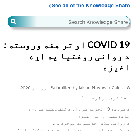
See all of the Knowledge Share
COVID 19 او تر هغه وروسته :
د روانی روغتیا په اړه
اغیزه
18 نوومبر 2020
Submitted by Mohd Nashwin Zain -
بحث شوی موضوعات :
د کوویډ 19 تجربه کول او د قلف ښکته کول - د
پانډمیک روانی اغیزې.
د روانی ملاتړ خدمتونه موجود دی.
د ملاتړ خدماتو وړاندې کول موجود دی - څنګه او څوک.