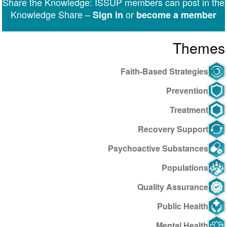
Share the Knowledge: ISSUP members can post in the
Messenger
Knowledge Share –
or
Sign in
become a member
Themes
Faith-Based Strategies
Prevention
Treatment
Recovery Support
Psychoactive Substances
Populations
Quality Assurance
Public Health
Mental Health