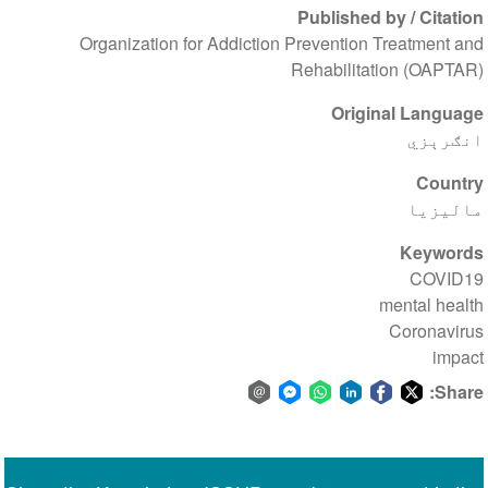
Published by / Citation
Organization for Addiction Prevention Treatment and
Rehabilitation (OAPTAR)
Original Language
انګرېزي
Country
مالیزیا
Keywords
COVID19
mental health
Coronavirus
impact
Share:
Share
Share
Share
Share
Share
Share
via
on
on
on
on
on
Facebook
email
WhatsApp
LinkedIn
Facebook
Twitter