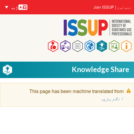
nguages
اصلي
User
ننوتون
Join ISSUP
ژبه
منځپانګه
account
دانګل
menu
Main
navigation
Knowledge Share
خبرتيا
This page has been machine translated from
پیغام
انګرېزي
.