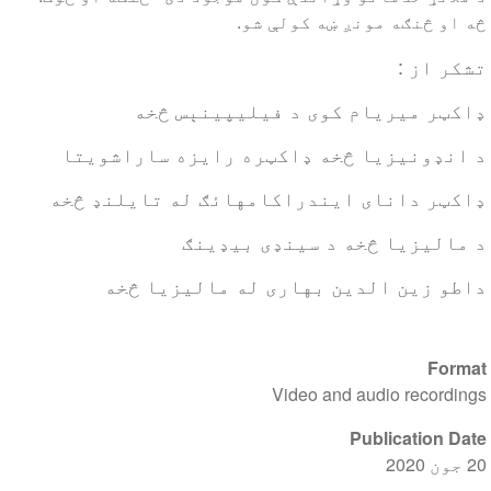
څه او څنګه مونږ ښه کولې شو.
تشکر از :
ډاکټر میریام کوی د فیلیپینېس څخه
د انډونیزیا څخه ډاکټره رایزه ساراشویتا
ډاکټر دانای ایندراکامهائګ له تایلنډ څخه
د مالیزیا څخه د سینډی بیډینګ
داطو زین الدین بهاری له مالیزیا څخه
Format
Video and audio recordings
Publication Date
20 جون 2020