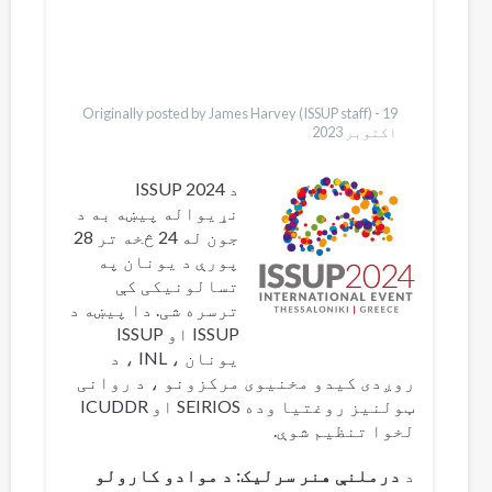
Pусский
Bahasa Indonesia
Ελληνικά
Vietnamese
Originally posted by James Harvey (ISSUP staff) -
19
اکتوبر 2023
د 2024 ISSUP
نړیواله پیښه به د
جون له 24 څخه تر 28
پورې د یونان په
تسالونیکی کې
ترسره شی. دا پیښه د
ISSUP او ISSUP
یونان ، INL ، د
روږدی کیدو مخنیوی مرکزونو ، د روانی
ټولنیز روغتیا وده SEIRIOS او ICUDDR
لخوا تنظیم شوې.
د
درملنې هنر سرلیک: د موادو کارولو