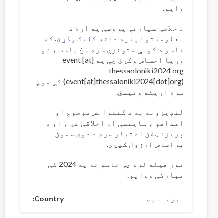
وایو.
د خلاصې سپارنې پروسې په اړه د
معلوماتو لپاره
دلته کلیک وکړئ
. که
تاسو د کومې ستونزې سره مخ یاست ، نو
وړیا احساس وکړئ چې په
[at]
event
thessaoloniki2024
.
org
(event[at]thessaloniki2024[dot]org)
کې موږ
سره اړیکه ونیسئ.
لنډیزونه به د کنفرانس موضوع او
اهدافو ، ساینسی او اخلاقی غږ ، او د
پریزنټشن اعتبار سره د دوی سمون
پراساس ارزول کیږی.
موږ هیله لرو چې تاسو ته په 2024 کې
مبارکی ووایو.
برتانیه
Country