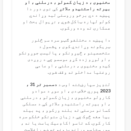
مخنیوی ، د زیان کمولو ، درملنې ، او
بیرته راستنیدو ملاتړ
کې نوی دور دا
پیښه د دې برخو وروستی لید وړاندې
کولو لپاره ټاکل شوې ، نړیوال بحث او
همکارۍ ته وده ورکوی.
دا پیښه د مختلفو ګټو سره سم څلور
ټریکونه وړاندې کوی ، پشمول د
متخصصینو ، څیړونکو ، پالیسۍ جوړونکو
، او لوړو زده کړو موسسو چې د روږدی
کیدو مخنیوی ، درملنې ، او عامې
روغتیا مداخلو ته وقف شوی.
لنډیز سپارښتنه اوس د
دسمبر تر 31 ،
2023
پورې خلاص دی ، او موږ د موادو
کارولو مخنیوی ، زیان کمولو ، درملنې
، او بیرته راستنیدو ملاتړ کې د مسلکی
کسانو مرستې ته بلنه ورکوو ، په بیله
بیا هغه څوک چې د زیان منونکو خلکو سره
کار کوی. که تاسو اکاډمیک یاست یا نه ،
موږ ستاسو وړاندیزونو ته ښه راغلاست