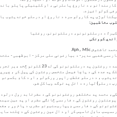
کارمندانو ، د ناروغ پاملرنې ، او کلینیکی پایلو باند
فی کولو اغیزه.
یکنالوژۍ په کارولو سره د ناروغ او درملو خوندیتوب بان
وب مخاطبین:
ټر؛ د درملتونونو، درملتونونو. روغتیا
اندې کوونکی
مد تاشتوش Rph، MSc.
ارمسی شعبې مدیر- د بیارغونې ملی مرکز - ابوظهبی - متحد
محمد د روغتون په درملتونونو کې له 23 کلون
ک په جده کې د پاچا فیصل متخصص روغتون کې پیل کړ ، چیرې 
دیتوب ، د درملو غلطۍ راپور ورکولو ، او د کاډ بکسونو م
ټ درملو) لپاره د اتل په توګه وټاکل شو.
ې، محمد په مختلفو روغتونونو کې د مشرتابه رول درلود،
پوهنتون روغتون کې د فارمسی څانګې مشری او په عین سیمه 
تونونو کې د فارمسی ډیپارټمنټونو مشری. د پام وړ ، هغه
مسیسټ ماډل تاسیس کړ او د ال عین روغتون کې د چلند سای
د دې پلی کولو نظارت وکړ.