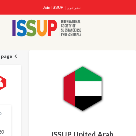
اصلي
ننوتون
Join ISSUP
منځپانګه
دانګل
n page
26 فبر
20 مارچ 4
ISSUP United Arab