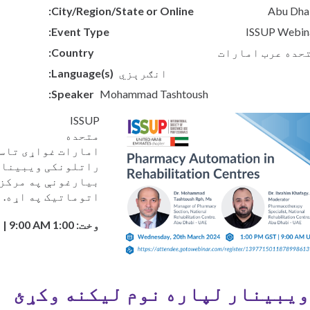
City/Region/State or Online
Abu Dha
Қазақ
Pусский
Event Type
ISSUP Webin
Dari
حده عرب امارات
Country
Indonesia
انګرېزي
Language(s)
Ελληνικά
Česky
Speaker
Mohammad Tashtoush
Urdu
Türkçe
ISSUP
etnamese
متحده
امارات غواړی تاسو
راتلونکی ویبینار 
بیارغونې په مرکزو
اتوماتیک په اړه.
وخت: 1:00 PM GST | 9:00 AM انګلستان
ویبینار لپاره نوم لیکنه وکړئ