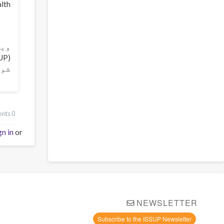
Health لخوا د کلینیکی څیړنې اصول 
ویب
شوی
0 comments
gn in
or
NEWSLETTER
Subscribe to the ISSUP Newsletter