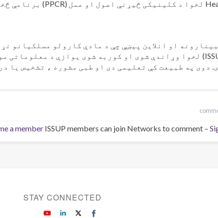
او عمل (PPCR) برنامې څخه فارغ شوی هم دی.
ینارونه او انلاین پیښې چې د مادې کارولو مسلکیانو نړ
(ISSUP) لخوا وړاندې شوی او کوربه شوی یوازې د معلوماتی 
. دوی په طبیعت کې تعلیمی دی او طبی مشوره ، تشخیص یا در
me a member
ISSUP members can join Networks to comment –
Si
STAY CONNECTED