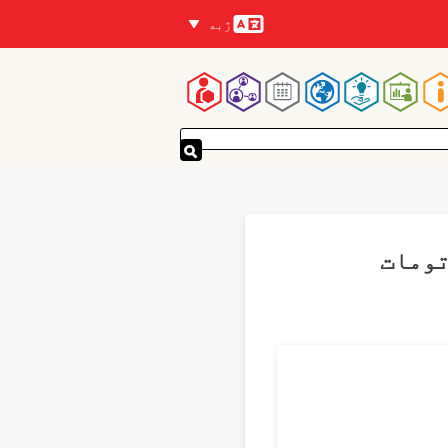
ژبه
Languages
Mai
navigatio
تومات
Translations
P