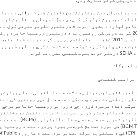
د په نوی ال عین روغتون (شیخ تاهنون طبی ښار) کې د درملت
و او کمیسیون کولو کې کلیدی رول لوبولی ، د ناروغ او د
اتو لپاره د بشپړ اتومات درملتون حلونو معرفی کول. د ه
2017 کې په دوبی کې روغتون ته د درملتون روغتیا جایزه ورک
د جنوری 2011 څخه د درملو انسټیټیوټ کې د درملو خوندیت
یت همغږی کونکی په توګه دنده ترسره کړې ، د ابو ظهبی ر
میټې مشری هم کوی.
ر امریکا:
ابراهیم کففیجی
لو درملنې متخصص دی. مخکې ، هغه د ال عین روغتون کې د م
توګه دنده ترسره کړې ، چې د روانی روغتیا خدماتو برخې 
ریت خدماتو چمتو کولو مسؤلیت لری. د روغتون په مختلفو
15 کلونو تجربې سره ، هغه
(BCMTM) کې بورډ تصدیق شوی. سربیره پردې ، هغه د روغتیا
(CPHQ) کې د مسلکی په توګ