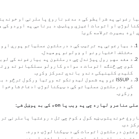
یا رغونې په شرایطو کې د مدغم ناروغ پاملرنې او خوندیت
نالوژۍ او اتومات اغیزې وپلټئ. د برنامې په اوږدو کې ،
 اړه بصیرت ترلاسه کړی:
د بیارغونې په ترتیب کې د درملتون عملیاتو پورې اړو
مختلف اختیارونو او ډولونو پوهیدل.
د هغه مهم رول پیژندل چې درملتون په بیارغونه کې لوبو
کوی چې څنګه اتومات د موادو کارولو مسلکیانو ته وړتی
کلیدی کلینیکی دندو باندې تمرکز وکړی.
د ISSUP غړو په شمول لیدونکو ته وړتیا ورکول ترڅو 
کې د درملتون عملیاتو کې د ټیکنالوژۍ ادغام شاوخوا پ
ورکړی.
لی عناصرو لپاره چې په ویب پا onه کې به پوښل شی:
اروغ خوندیتوب ښه کول ، کوم چې تل د روغتیا پاملرنې تر
کز دی.
وغتون درملتون اتومات کې د ټیکنالوژۍ دوره.
وغتون درملتون اتومات ډولونه او اختیارونه.