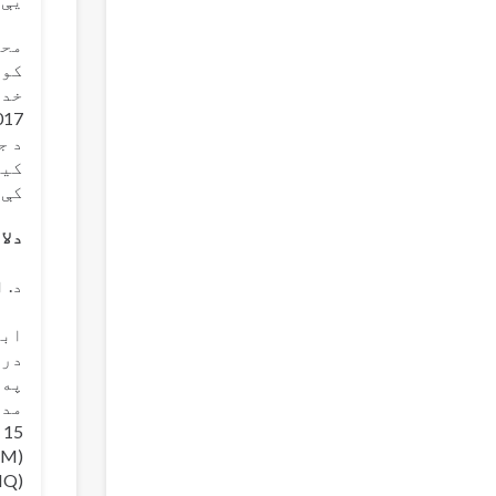
محم
کول
خدم
کیف
کې د SEHA درملو خوندیتوب ک
دلا
د. 
درم
په 
مدی