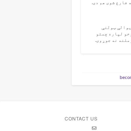
یوالې ټولنې
موخو لپاره چمتو
ملنه نه جوړوی.
beco
CONTACT US