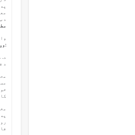
په 
معر
د ټ
مطل
ډاک
:وړ
د. مح
د ف
مسل
خون
کار
مخک
په 
روغ
فار
یې 