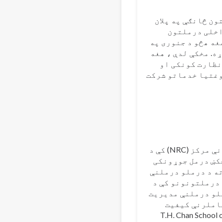
ون څانګې په پلان
اخلی درملتون
غه هڅو د جنوری په
ړه. مخکې لدې ، هغه
وب نظارت کونکی او
وغتیا خدماتو شرکت
ابراهیم خفجی اوس مهال په متحده اماراتو کې د ملی بیارغونې مرکز (NRC) کې د
خکښ درمل جوړونکی
ته د درملو درملنې
 درملتونونو کې د
 په فارماکوتراپی (BCPS) او د درملو درملنې مدیریت
 پاملرنې کیفیت
ه تصدیق لری. هغه د هارورډ T.H. Chan School of Public