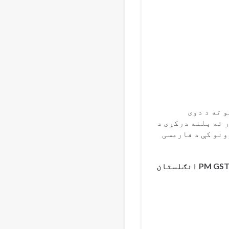
Bahasa 
Vi
 ته د دوی
ته بلنه درکړی د
نو کې د فارمسی