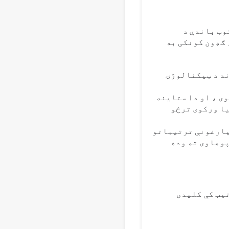
وب باندې د
 ګډون کونکی به
ند د ټیکنالوژۍ
ی ، او دا ستاینه
ا ورکوی ترڅو
د بیارغونې ترتیباتو
وهاوی ته وده
تیب کې کلیدی