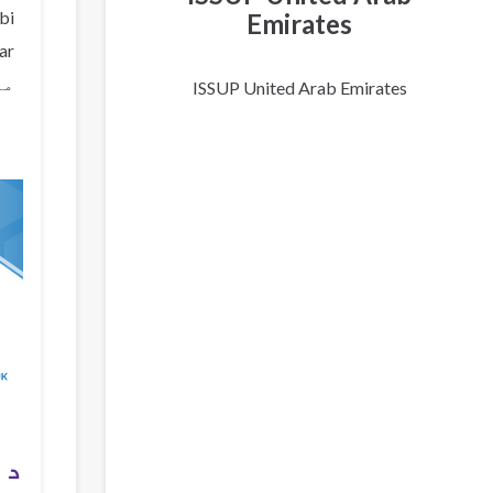
bi
Emirates
ar
مت
ISSUP United Arab Emirates
د 