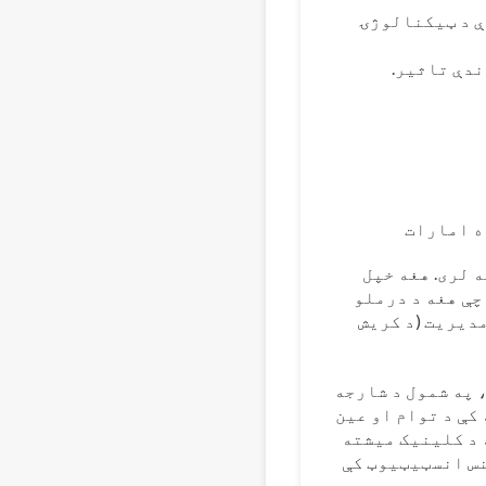
ې د ټیکنالوژۍ
دې تاثیر.
ه امارات
و څخه ډیر تجربه لری. هغه خپل
چې هغه د درملو
دیریت (د کریش
 په شمول د شارجه
کې د توام او عین
 د کلینیک میشته
نس انسټیټیوټ کې