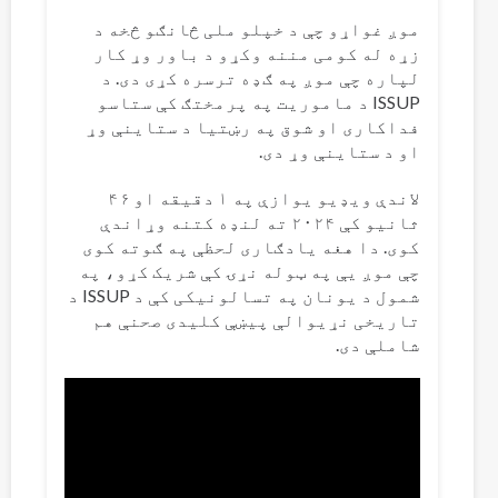
موږ غواړو چې د خپلو ملی څانګو څخه د
زړه له کومی مننه وکړو د باور وړ کار
لپاره چې موږ په ګډه ترسره کړی دی. د
ISSUP د ماموریت په پرمختګ کې ستاسو
فداکاری او شوق په رښتیا د ستاینې وړ
او د ستاینې وړ دی.
لاندې ویډیو یوازې په ۱ دقیقه او ۴۶
ثانیو کې ۲۰۲۴ ته لنډه کتنه وړاندې
کوی. دا هغه یادګاری لحظې په ګوته کوی
چې موږ یې په ټوله نړۍ کې شریک کړو، په
شمول د یونان په تسالونیکی کې د ISSUP د
تاریخی نړیوالې پیښې کلیدی صحنې هم
شاملې دی.