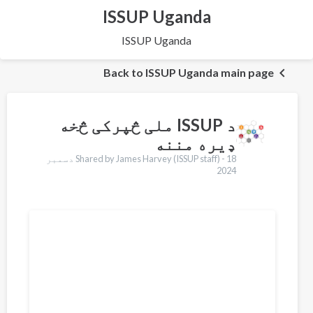
ISSUP Uganda
ISSUP Uganda
Back to ISSUP Uganda main page
د ISSUP ملی څپرکی څخه
ډیره مننه
Shared by James Harvey (ISSUP staff) -
18 دسمبر
2024
Translations
English
Português
Español
Dari
Italiano
Urdu
Türkçe