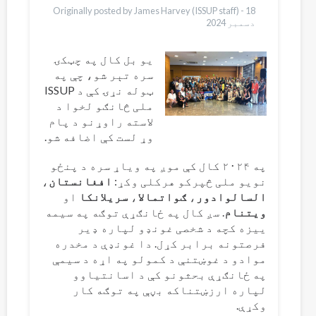
Originally posted by James Harvey (ISSUP staff) -
18
دسمبر 2024
یو بل کال په چټکۍ
سره تېر شو، چې په
ټوله نړۍ کې د ISSUP
ملی څانګو لخوا د
لاسته راوړنو د پام
وړ لست کې اضافه شو.
په ۲۰۲۴ کال کې موږ په ویاړ سره د پنځو
نویو ملی څپرکو هرکلی وکړ:
افغانستان
،
السالوادور
،
ګواتمالا
،
سریلانکا
او
ویتنام
. سږ کال په ځانګړې توګه په سیمه
ییزه کچه د شخصی غونډو لپاره ډیر
فرصتونه برابر کړل. دا غونډې د مخدره
موادو د غوښتنې د کمولو په اړه د سیمې
په ځانګړې بحثونو کې د اسانتیاوو
لپاره ارزښتناکه بڼې په توګه کار
وکړې.