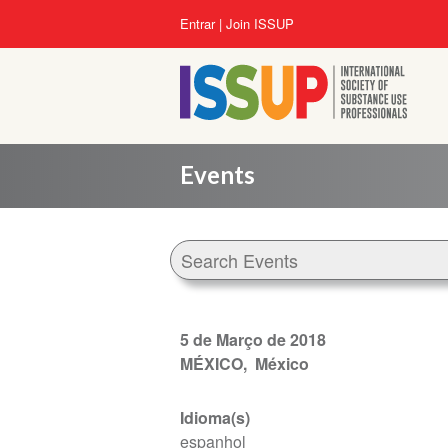
Pular
Menu
Entrar
Join ISSUP
para
da
o
conta
conteúdo
do
principal
usuário
Events
5 de Março de 2018
MÉXICO
México
Idioma(s)
espanhol