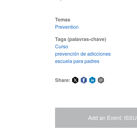
Temas
Prevention
Tags (palavras-chave)
Curso
prevención de adicciones
escuela para padres
Share:
Share
Share
Share
Share
on
on
on
via
Twitter
Facebook
LinkedIn
email
Add an Event: ISSU