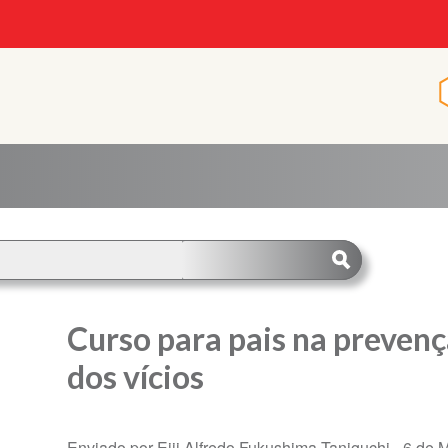
p
Curso para pais na preven
dos vícios
Enviado por Eiji Alfredo Fukushima Taniguchi -
6 de 