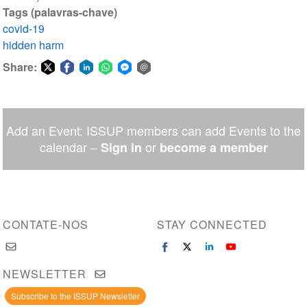
Tags (palavras-chave)
covid-19
hidden harm
Share:
Share
Share
Share
Share
Share
Share
on
on
on
on
on
via
Twitter
Facebook
LinkedIn
WhatsApp
Facebook
email
Add an Event: ISSUP members can add Events to the
Messenger
calendar –
or
Sign in
become a member
CONTATE-NOS
STAY CONNECTED
NEWSLETTER
Subscribe to the ISSUP Newsletter