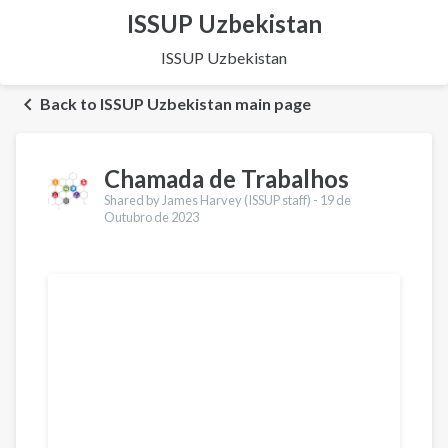
ISSUP Uzbekistan
ISSUP Uzbekistan
Back to ISSUP Uzbekistan main page
Chamada de Trabalhos
Shared by James Harvey (ISSUP staff) -
19 de
Outubro de 2023
Traduções
English
Français
Español
العربية
Українська
Қазақ
Pусский
Pashto