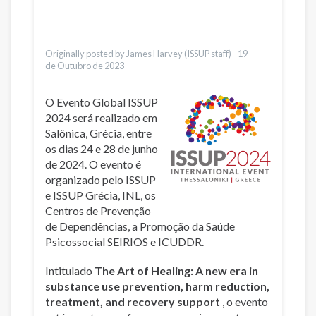
Bahasa Indonesia
Ελληνικά
Vietnamese
Originally posted by James Harvey (ISSUP staff) -
19
de Outubro de 2023
O Evento Global ISSUP
2024 será realizado em
Salônica, Grécia, entre
os dias 24 e 28 de junho
de 2024. O evento é
organizado pelo ISSUP
e ISSUP Grécia, INL, os
Centros de Prevenção
de Dependências, a Promoção da Saúde
Psicossocial SEIRIOS e ICUDDR.
Intitulado
The Art of Healing: A new era in
substance use prevention, harm reduction,
treatment, and recovery support
, o evento