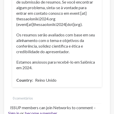
de submissão de resumos. Se você encontrar
algum problema, sinta-se à vontade para
entrar em contato conosco em
event
[at]
thessaoloniki2024
.
org
(event[at]thessaoloniki2024[dot]org)
.
Os resumos serão avaliados com base em seu
alinhamento com o tema e objetivos da
conferência, solidez científica e ética e
credibilidade do apresentador.
Estamos ansiosos para recebê-lo em Salônica
em 2024.
Country
Reino Unido
0 comentários
ISSUP members can join Networks to comment –
Sign in
or
become a member