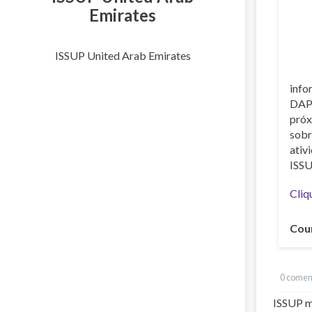
Emirates
ISSUP United Arab Emirates
info
DAP
próx
sobr
ativ
ISSU
Cliq
Cou
0 comen
ISSUP m