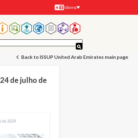
Idioma
Idiomas
Navegação
principal
Back to ISSUP United Arab Emirates main page
24 de julho de
o de 2024