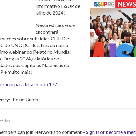
Қазақ
informativo ISSUP de
Pусский
julho de 2024!
Dari
Ελληνικά
Nesta edição, você
Türkçe
encontrará
rmações sobre subsídios CHILD e
C do UNODC, detalhes do nosso
imo webinar do Relatório Mundial
e Drogas 2024, relatórios de
idades dos Capítulos Nacionais da
P e muito mais!
ue aqui para ler a edição 177
.
ntry
Reino Unido
tários
embers can join Networks to comment –
Sign in
or
become a me