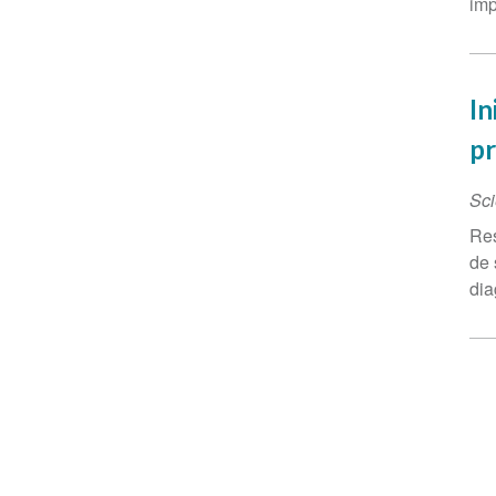
imp
In
pr
Sci
Res
de 
dia
Pa