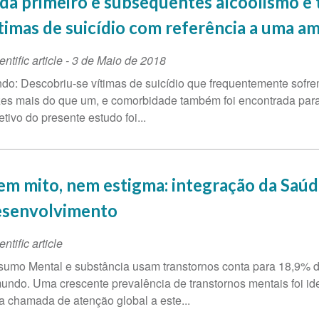
da primeiro e subsequentes alcoolismo e
timas de suicídio com referência a uma 
entific article
-
3 de Maio de 2018
do: Descobriu-se vítimas de suicídio que frequentemente sofre
es mais do que um, e comorbidade também foi encontrada para s
etivo do presente estudo foi...
m mito, nem estigma: integração da Saúd
esenvolvimento
entific article
umo Mental e substância usam transtornos conta para 18,9% d
undo. Uma crescente prevalência de transtornos mentais foi iden
 chamada de atenção global a este...