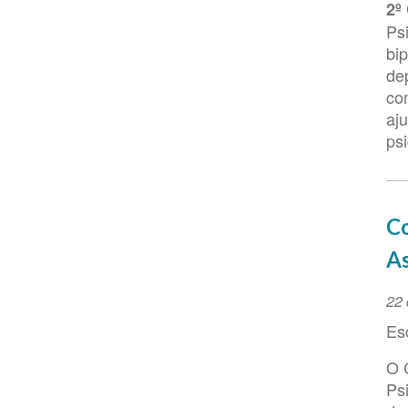
do
2º
ev
Ps
bi
de
co
aju
psi
Co
As
Da
22 
do
Es
ev
O 
Ps