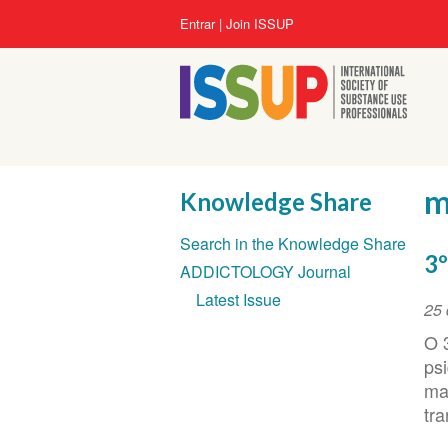
Pular
Menu
Entrar
Join ISSUP
para
da
o
conta
conteúdo
do
principal
usuário
m
Knowledge Share
Seção
Search in the Knowledge Share
de
3º
ADDICTOLOGY Journal
Navegação
Latest Issue
Da
25
do
O 
ev
ps
ma
tra