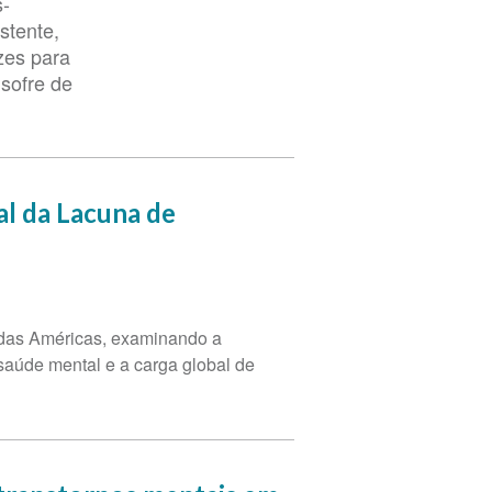
s-
stente,
zes para
 sofre de
l da Lacuna de
 das Américas, examinando a
saúde mental e a carga global de