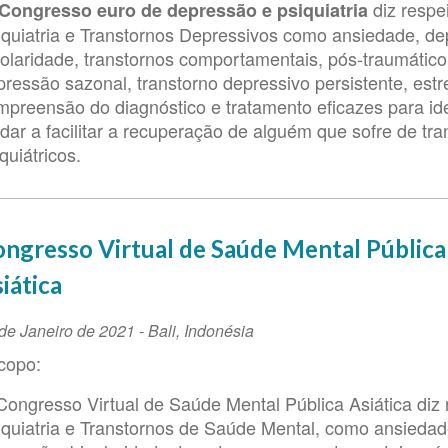
diz respei
 Congresso euro de depressão e psiquiatria
ento
iquiatria e Transtornos Depressivos como ansiedade, de
polaridade, transtornos comportamentais, pós-traumático
pressão sazonal, transtorno depressivo persistente, estr
mpreensão do diagnóstico e tratamento eficazes para iden
dar a facilitar a recuperação de alguém que sofre de tra
quiátricos.
ngresso Virtual de Saúde Mental Pública
iática
ta
de Janeiro de 2021
-
Bali
,
Indonésia
copo:
ento
Congresso Virtual de Saúde Mental Pública Asiática diz 
iquiatria e Transtornos de Saúde Mental, como ansiedad