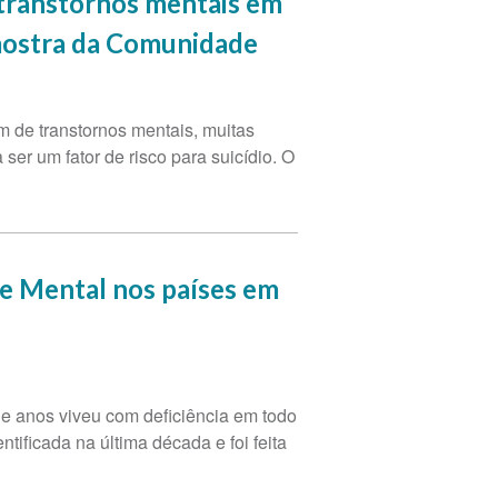
 transtornos mentais em
amostra da Comunidade
m de transtornos mentais, muitas
er um fator de risco para suicídio. O
e Mental nos países em
e anos viveu com deficiência em todo
tificada na última década e foi feita