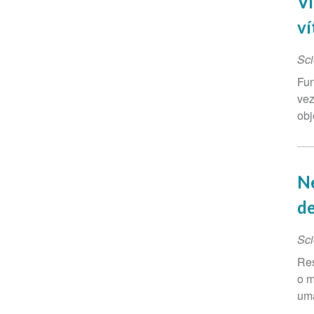
Vi
ví
Sci
Fun
vez
obj
Ne
d
Sci
Res
o m
uma