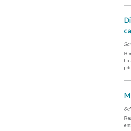
Di
ca
Sci
Res
há 
pri
Ma
Sci
Res
ent