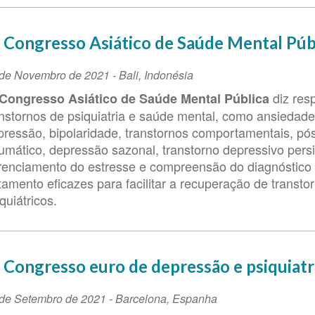
 Congresso Asiático de Saúde Mental Púb
ta
 de Novembro de 2021
-
Bali
,
Indonésia
diz resp
 Congresso Asiático de Saúde Mental Pública
ento
anstornos de psiquiatria e saúde mental, como ansiedade
pressão, bipolaridade, transtornos comportamentais, pó
aumático, depressão sazonal, transtorno depressivo persi
renciamento do estresse e compreensão do diagnóstico
tamento eficazes para facilitar a recuperação de transto
quiátricos.
 Congresso euro de depressão e psiquiatr
ta
de Setembro de 2021
-
Barcelona
,
Espanha