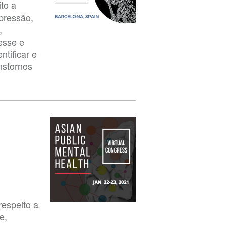
to a
pressão,
,
esse e
tificar e
nstornos
respeito a
e,