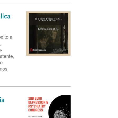
lica
eito a
,
s-
stente,
 e
rnos
ia