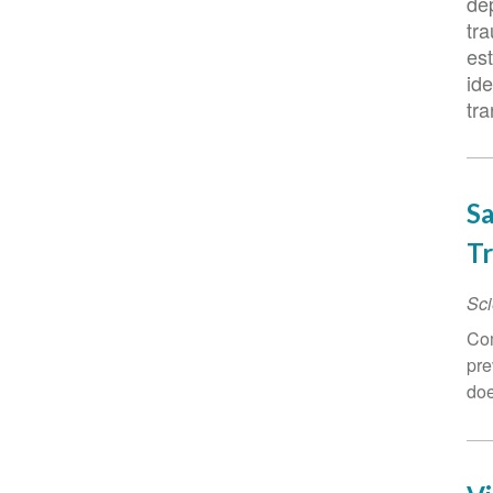
de
tr
es
ide
tra
Sa
T
Sci
Com
pre
do