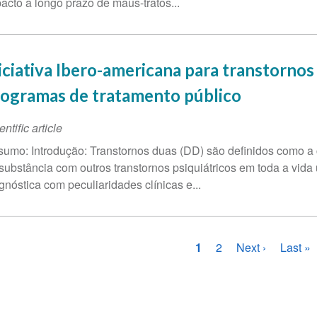
acto a longo prazo de maus-tratos...
iciativa Ibero-americana para transtorno
ogramas de tratamento público
entific article
umo: Introdução: Transtornos duas (DD) são definidos como a 
substância com outros transtornos psiquiátricos em toda a vid
gnóstica com peculiaridades clínicas e...
ginação
Página
1
Página
2
Próxima
Next ›
Última
Last »
atual
página
página