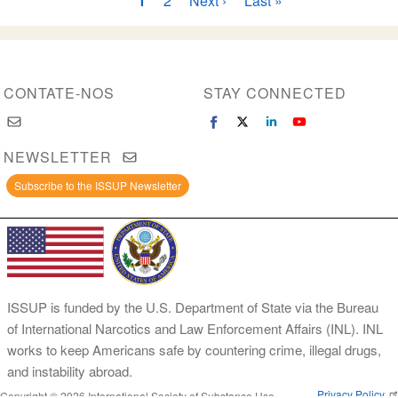
Paginação
Página
1
Página
2
Próxima
Next ›
Última
Last »
y
atual
página
página
adolescentes
CONTATE-NOS
STAY CONNECTED
NEWSLETTER
Subscribe to the ISSUP Newsletter
ISSUP is funded by the U.S. Department of State via the Bureau
of International Narcotics and Law Enforcement Affairs (INL). INL
works to keep Americans safe by countering crime, illegal drugs,
and instability abroad.
Privacy Policy
Copyright © 2026 International Society of Substance Use