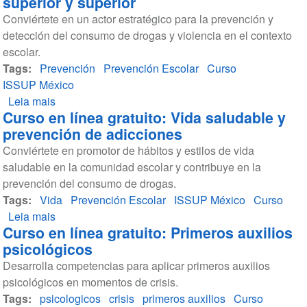
superior y superior
Violencia
Conviértete en un actor estratégico para la prevención y
Familiar
detección del consumo de drogas y violencia en el contexto
y
escolar.
Adicciones
Tags
Prevención
Prevención Escolar
Curso
ISSUP México
Leia mais
sobre
Curso en línea gratuito: Vida saludable y
Curso
prevención de adicciones
en
Conviértete en promotor de hábitos y estilos de vida
línea
saludable en la comunidad escolar y contribuye en la
gratuito:
prevención del consumo de drogas.
Prevención
Tags
Vida
de
Prevención Escolar
ISSUP México
Curso
Leia mais
adicciones
sobre
Curso en línea gratuito: Primeros auxilios
y
Curso
psicológicos
violencia
en
Desarrolla competencias para aplicar primeros auxilios
en
línea
psicológicos en momentos de crisis.
educación
gratuito:
Tags
psicologicos
media
Vida
crisis
primeros auxilios
Curso