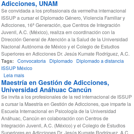
Adicciones, UNAM
Se convidada a los profissionais da vermelha internacional
ISSUP a cursar el Diplomado Género, Violencia Familiar y
Adicciones, 16ª Generación, que Centros de Integración
Juvenil, A.C. (México), realiza em coordinación con la
Dirección General de Atención a la Salud de la Universidad
Nacional Autónoma de México y el Colegio de Estudios
Superiores en Adicciones Dr. Jesús Kumate Rodríguez, A.C.
Tags
Convocatoria
Diplomado
Diplomado a distancia
ISSUP México
Leia mais
sobre
Maestría en Gestión de Adicciones,
Diplomado
Universidad Anáhuac Cancún
Género,
Se invita a los profesionales de la red internacional de ISSUP
Violencia
a cursar la Maestría en Gestión de Adicciones, que imparte la
Familiar
Escuela Internacional en Psicología de la Universidad
Y
Anáhuac, Cancún en colaboración con Centros de
Adicciones,
Integración Juvenil, A.C. (México) y el Colegio de Estudios
UNAM
Superiores en Adicciones Dr. Jesús Kumate Rodríguez, A.C.