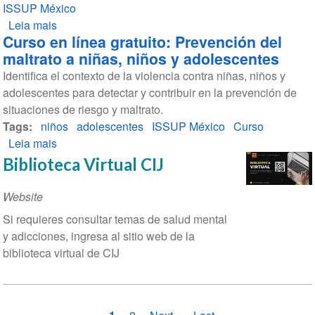
ISSUP México
superior
saludable
Leia mais
y
y
sobre
Curso en línea gratuito: Prevención del
superior
prevención
Curso
maltrato a niñas, niños y adolescentes
de
en
Identifica el contexto de la violencia contra niñas, niños y
adicciones
línea
adolescentes para detectar y contribuir en la prevención de
gratuito:
situaciones de riesgo y maltrato.
Primeros
Tags
niños
auxilios
adolescentes
ISSUP México
Curso
Leia mais
psicológicos
sobre
Curso
Biblioteca Virtual CIJ
en
línea
Website
gratuito:
Si requieres consultar temas de salud mental
Prevención
y adicciones, ingresa al sitio web de la
del
biblioteca virtual de CIJ
maltrato
a
niñas,
niños