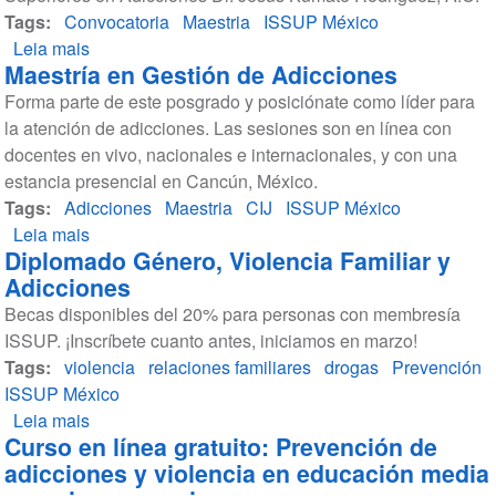
Tags
Convocatoria
Maestria
ISSUP México
Leia mais
sobre
Maestría en Gestión de Adicciones
Maestría
Forma parte de este posgrado y posiciónate como líder para
en
la atención de adicciones. Las sesiones son en línea con
Gestión
docentes en vivo, nacionales e internacionales, y con una
de
estancia presencial en Cancún, México.
Adicciones,
Tags
Adicciones
Universidad
Maestria
CIJ
ISSUP México
Leia mais
Anáhuac
sobre
Diplomado Género, Violencia Familiar y
Cancún
Maestría
Adicciones
en
Becas disponibles del 20% para personas con membresía
Gestión
ISSUP. ¡Inscríbete cuanto antes, iniciamos en marzo!
de
Tags
violencia
Adicciones
relaciones familiares
drogas
Prevención
ISSUP México
Leia mais
sobre
Curso en línea gratuito: Prevención de
Diplomado
adicciones y violencia en educación media
Género,