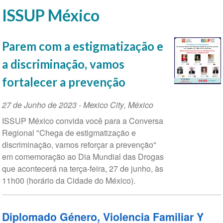
ISSUP México
Parem com a estigmatização e
a discriminação, vamos
fortalecer a prevenção
Data
27 de Junho de 2023
-
Mexico City
,
México
do
ISSUP México convida você para a Conversa
evento
Regional "Chega de estigmatização e
discriminação, vamos reforçar a prevenção"
em comemoração ao Dia Mundial das Drogas
que acontecerá na terça-feira, 27 de junho, às
11h00 (horário da Cidade do México).
Diplomado Género, Violencia Familiar Y