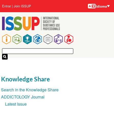
Idiomas
Pular
Menu
Entrar
Join ISSUP
Idioma
para
da
o
conta
conteúdo
do
principal
usuário
Navegação
principal
Knowledge Share
Seção
Search in the Knowledge Share
de
ADDICTOLOGY Journal
Navegação
Latest Issue