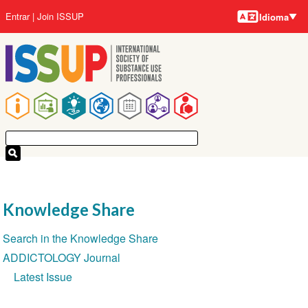
Idiomas
Pular
Menu
Entrar
Join ISSUP
Idioma
para
da
o
conta
conteúdo
do
principal
usuário
Navegação
principal
Knowledge Share
Seção
Search in the Knowledge Share
de
ADDICTOLOGY Journal
Navegação
Latest Issue