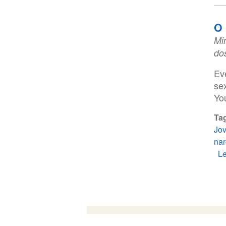
O 
Mi
do
Ev
se
Yo
Ta
Jo
nar
Le