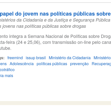
papel do jovem nas políticas públicas sobr
nistérios da Cidadania e da Justiça e Segurança Públic
s jovens nas políticas públicas sobre drogas
ento integra a Semana Nacional de Políticas sobre Droga
xta-feira (24 e 25,06), com transmissão on-line pelo can
utube.
gs
freemind
issup brasil
Ministério da Cidadania
Ministério
vens
Adolescência
políticas públicas
prevenção
Recupera
cotráfico
ia mais
sobre
O
papel
do
jovem
nas