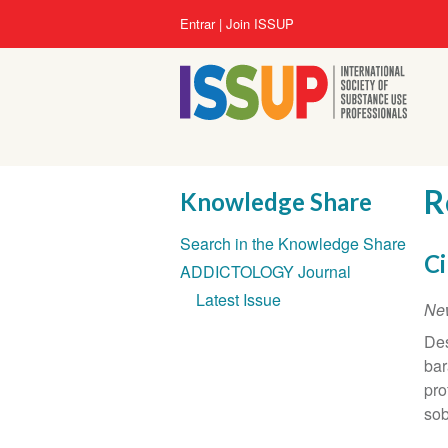
Pular
Menu
Entrar
Join ISSUP
para
da
o
conta
conteúdo
do
principal
usuário
R
Knowledge Share
Seção
Search in the Knowledge Share
de
Ci
ADDICTOLOGY Journal
Navegação
Latest Issue
Ne
Des
bar
pro
sob