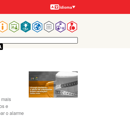
Idiomas
Idioma
Navegação
rincipal
m mais
os e
ar o alarme