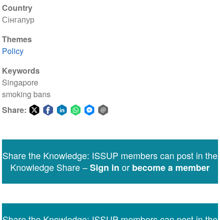
Country
Сінгапур
Themes
Policy
Keywords
Singapore
smoking bans
Share:
Share
Share
Share
Share
Share
Share
on
on
on
on
on
via
Twitter
Facebook
LinkedIn
WhatsApp
Facebook
email
Share the Knowledge: ISSUP members can post in the
Messenger
Knowledge Share –
or
Sign in
become a member
Share the Knowledge: ISSUP members can post in the