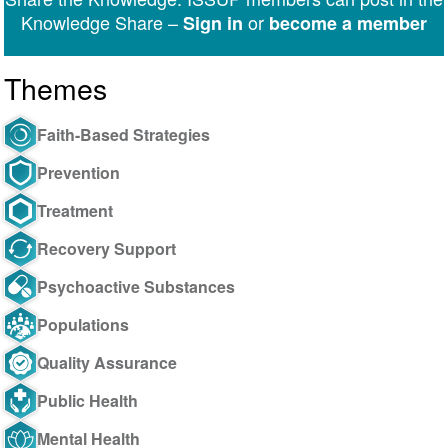
Knowledge Share –
or
Sign in
become a member
Themes
Faith-Based Strategies
Prevention
Treatment
Recovery Support
Psychoactive Substances
Populations
Quality Assurance
Public Health
Mental Health