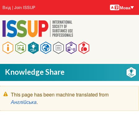
Мови
Перейти
User
Вхід
Join ISSUP
Мова
до
account
основного
menu
вмісту
Main
navigation
Knowledge Share
Попереджувальне
This page has been machine translated from
повідомлення
Англійська
.