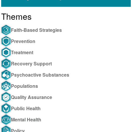
Themes
Faith-Based Strategies
Prevention
Treatment
Recovery Support
Psychoactive Substances
Populations
Quality Assurance
Public Health
Mental Health
Policy