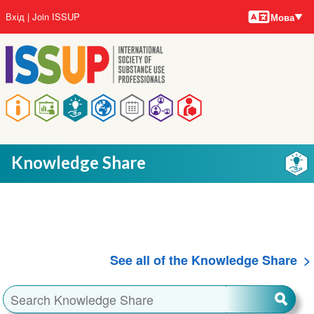
Мови
Перейти
User
Вхід
Join ISSUP
Мова
до
account
основного
menu
вмісту
Main
navigation
Knowledge Share
See all of the Knowledge Share