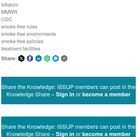
tobacco
MMWR
CDC
smoke-free rules
smoke-free environments
smoke-free policies
treatment facilities
Share:
Share
Share
Share
Share
Share
Share
on
on
on
on
on
via
Twitter
Facebook
LinkedIn
WhatsApp
Facebook
email
Share the Knowledge: ISSUP members can post in the
Messenger
Knowledge Share –
or
Sign in
become a member
Share the Knowledge: ISSUP members can post in the
Knowledge Share –
or
Sign in
become a member