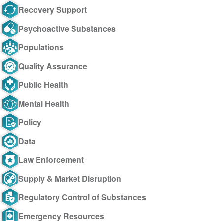
Recovery Support
Psychoactive Substances
Populations
Quality Assurance
Public Health
Mental Health
Policy
Data
Law Enforcement
Supply & Market Disruption
Regulatory Control of Substances
Emergency Resources