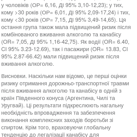
у чоловіків (ОР= 6,16, ДІ 95% 3,10-12,23); у тих,
кому >30 років (ОР= 6,01, ДІ 95% 2,09-17,24) і тих,
кому <30 років (ОР= 7,15, ДІ 95% 3,49-14,65). Ця
остання група також мала підвищений ризик після
комбінованого вживання алкоголю та канабісу
(OR= 7,05, ДІ 95% 1,16-42,75). Як водії (OR= 6.40,
CI 95% 3.23-12.69), так і пасажири (OR= 13.83, CI
95% 2.87-66.42) мали підвищений ризик після
вживання алкоголю.
Висновки. Наскільки нам відомо, це перші оцінки
ризику отримання дорожньо-транспортної травми
після вживання алкоголю та канабісу в одній з
країн Південного конуса (Аргентина, Чилі та
Уругвай). Ці результати підкреслюють нагальну
необхідність впровадження та забезпечення
виконання комплексних заходів боротьби зі
спиртом. Крім того, враховуючи глобальну
тенденцію до легалізації канабісу для