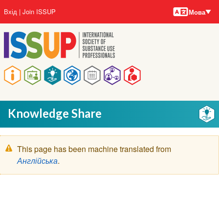
Мови
Перейти
User
Вхід
Join ISSUP
Мова
до
account
основного
menu
вмісту
Main
navigation
Knowledge Share
Попереджувальне
This page has been machine translated from
повідомлення
Англійська
.