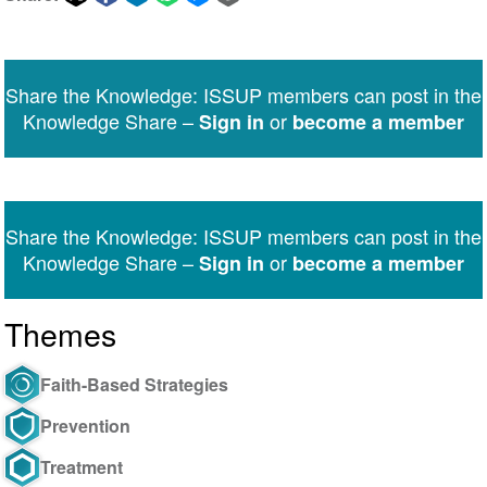
Share
Share
Share
Share
Share
Share
on
on
on
on
on
via
Twitter
Facebook
LinkedIn
WhatsApp
Facebook
email
Share the Knowledge: ISSUP members can post in the
Messenger
Knowledge Share –
or
Sign in
become a member
Share the Knowledge: ISSUP members can post in the
Knowledge Share –
or
Sign in
become a member
Themes
Faith-Based Strategies
Prevention
Treatment