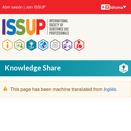
Idiomas
Pasar
User
Abrir sesión
Join ISSUP
Idioma
al
account
contenido
menu
principal
Main
navigation
Knowledge Share
Mensaje
This page has been machine translated from
Inglés
.
de
advertencia