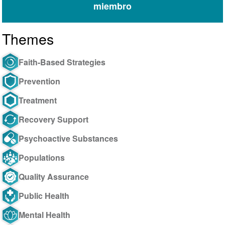
miembro
Themes
Faith-Based Strategies
Prevention
Treatment
Recovery Support
Psychoactive Substances
Populations
Quality Assurance
Public Health
Mental Health