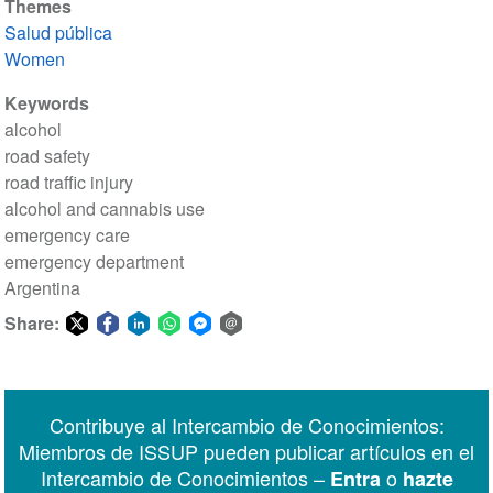
Themes
Salud pública
Women
Keywords
alcohol
road safety
road traffic injury
alcohol and cannabis use
emergency care
emergency department
Argentina
Share:
Share
Share
Share
Share
Share
Share
on
on
on
on
on
via
Twitter
Facebook
LinkedIn
WhatsApp
Facebook
email
Contribuye al Intercambio de Conocimientos:
Messenger
Miembros de ISSUP pueden publicar artículos en el
Intercambio de Conocimientos –
o
Entra
hazte