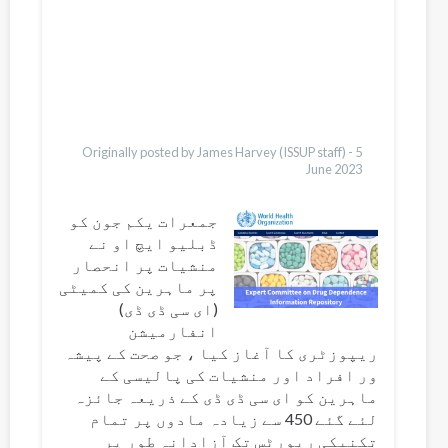
Français
Português
Español
العربية
Bahasa Indonesia
Ελληνικά
Italiano
Originally posted by James Harvey (ISSUP staff) -
5
June 2023
جمعرات یکم جون کو
ڈبلیو ایچ او نے
منشیات پر انحصار
پر ماہرین کی کمیٹی
(ای سی ڈی ڈی)
انفارمیشن
ریپوزٹری کا آغاز کیا ، جو صحت کے پیشہ
ور افراد اور منشیات کی پالیسی کے
ماہرین کو ای سی ڈی ڈی کے ذریعہ جائزہ
لئے گئے 450 سے زیادہ مادوں پر تمام
تکنیکی رپورٹس تک آزادانہ طور پر