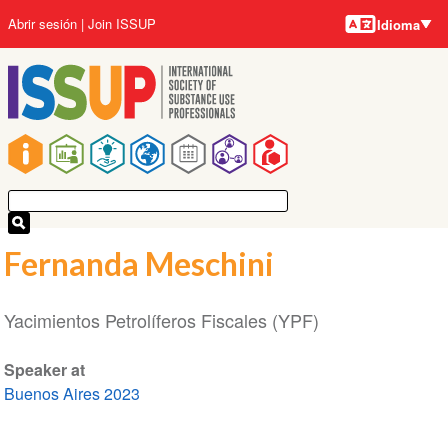
Idiomas
Pasar
User
Abrir sesión
Join ISSUP
Idioma
al
account
contenido
menu
principal
Main
navigation
Fernanda Meschini
Yacimientos Petrolíferos Fiscales (YPF)
Speaker at
Buenos Aires 2023