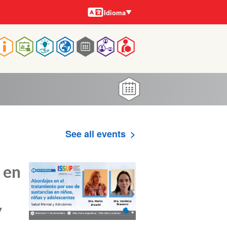
Idiomas
Idioma
Main
navigation
See all events
 en
y