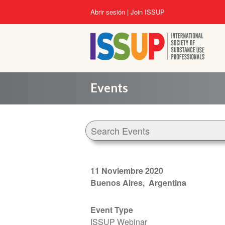
Pasar
User
Abrir sesión
Join ISSUP
al
account
contenido
menu
principal
Events
11 Noviembre 2020
Buenos Aires
Argentina
Event Type
ISSUP Webinar