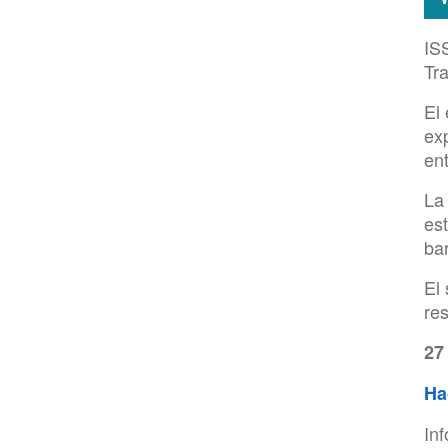
IS
Tr
El
exp
ent
La
est
ba
El
res
27
Ha
In