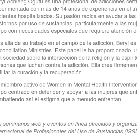
ryl Achieng Ogutu es una profesional de adicciones certi
perimentada con más de 14 años de experiencia en el tra
cientes hospitalizados. Su pasión radica en ayudar a la
astornos por uso de sustancias, particularmente a las mu
upo con necesidades especiales que requiere atención es
s allá de su trabajo en el campo de la adicción, Beryl e
conciliation Ministries. Este papel le ha proporcionado 
a sociedad sobre la intersección de la religión y la espiri
sonas que luchan contra la adicción. Ella cree firmement
ilitar la curación y la recuperación.
 miembro activo de Women In Mental Health Interventi
upo centrado en defender y apoyar a las mujeres que enf
mbatiendo así el estigma que a menudo enfrentan.
s seminarios web y eventos en línea ofrecidos y organiz
ternacional de Profesionales del Uso de Sustancias (ISS