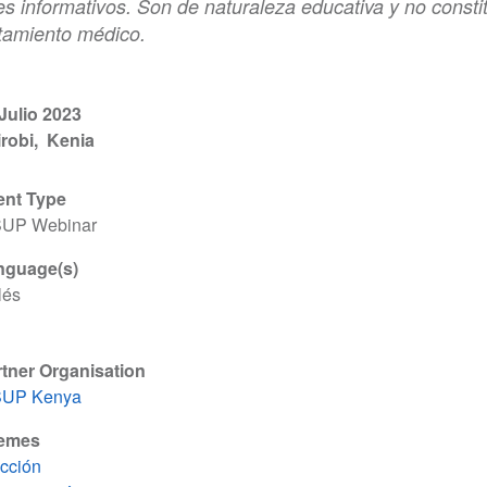
es informativos. Son de naturaleza educativa y no consti
atamiento médico.
Julio 2023
robi
Kenia
ent Type
SUP Webinar
nguage(s)
lés
tner Organisation
SUP Kenya
emes
cción