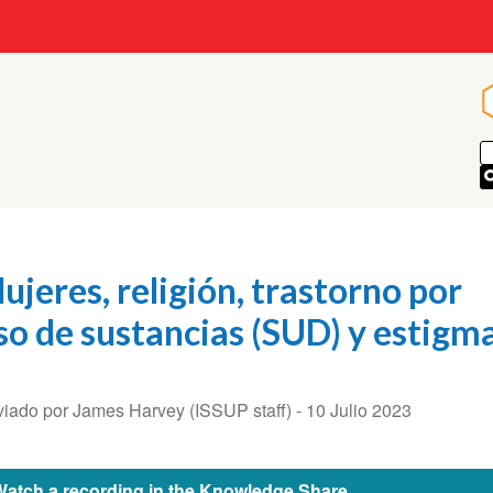
ujeres, religión, trastorno por
so de sustancias (SUD) y estigm
iado por James Harvey (ISSUP staff) -
10 Julio 2023
Watch a recording in the Knowledge Share