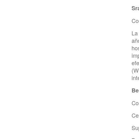
Sr
Co
La
añ
hos
imp
ef
(W
in
Be
Co
Ce
Sup