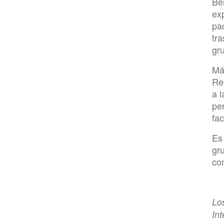
Be
ex
pa
tr
gr
Má
Re
a l
per
fac
Es
gr
co
Lo
In