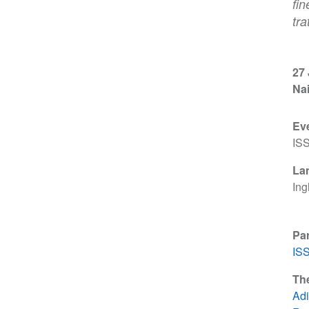
fin
tr
27 
Nai
Ev
IS
La
Ing
Par
IS
Th
Adi