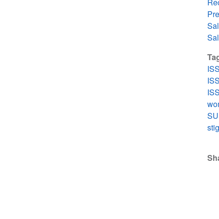
Re
Pr
Sal
Sal
Ta
IS
IS
IS
wo
SU
sti
Sh