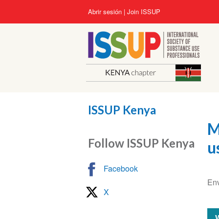
Pasar
User
Abrir sesión
Join ISSUP
al
account
contenido
menu
principal
ISSUP Kenya
M
Follow ISSUP Kenya
u
Facebook
Env
X