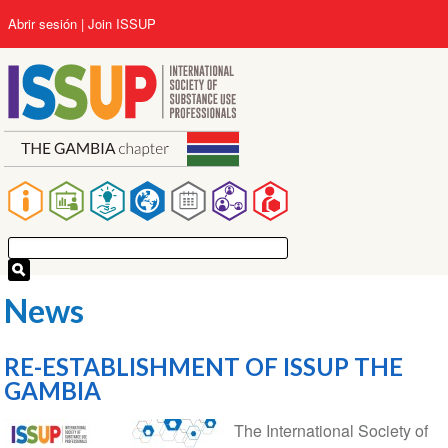
Pasar
User
Abrir sesión
Join ISSUP
al
account
contenido
menu
principal
Main
navigation
News
RE-ESTABLISHMENT OF ISSUP THE
GAMBIA
The International Society of