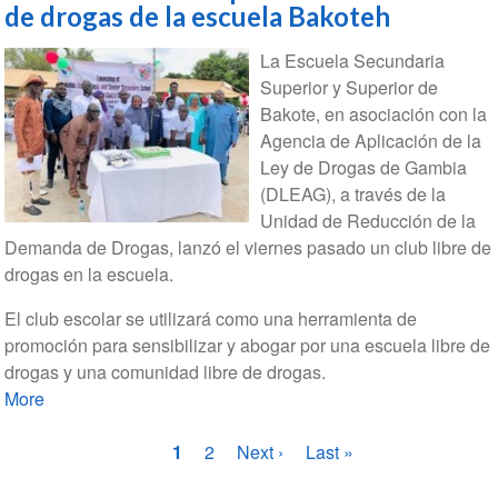
de drogas de la escuela Bakoteh
La Escuela Secundaria
Superior y Superior de
Bakote, en asociación con la
Agencia de Aplicación de la
Ley de Drogas de Gambia
(DLEAG), a través de la
Unidad de Reducción de la
Demanda de Drogas, lanzó el viernes pasado un club libre de
drogas en la escuela.
El club escolar se utilizará como una herramienta de
promoción para sensibilizar y abogar por una escuela libre de
drogas y una comunidad libre de drogas.
More
Paginación
Página
1
Página
2
Siguiente
Next ›
Última
Last »
actual
página
página